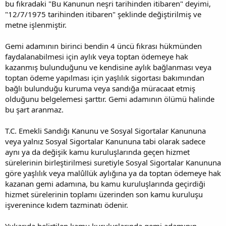
bu fıkradaki "Bu Kanunun neşri tarihinden itibaren" deyimi,
"12/7/1975 tarihinden itibaren" şeklinde değiştirilmiş ve
metne işlenmiştir.
Gemi adamının birinci bendin 4 üncü fıkrası hükmünden
faydalanabilmesi için aylık veya toptan ödemeye hak
kazanmış bulunduğunu ve kendisine aylık bağlanması veya
toptan ödeme yapılması için yaşlılık sigortası bakımından
bağlı bulunduğu kuruma veya sandığa müracaat etmiş
olduğunu belgelemesi şarttır. Gemi adamının ölümü halinde
bu şart aranmaz.
T.C. Emekli Sandığı Kanunu ve Sosyal Sigortalar Kanununa
veya yalnız Sosyal Sigortalar Kanununa tabi olarak sadece
aynı ya da değişik kamu kuruluşlarında geçen hizmet
sürelerinin birleştirilmesi suretiyle Sosyal Sigortalar Kanununa
göre yaşlılık veya malûllük aylığına ya da toptan ödemeye hak
kazanan gemi adamına, bu kamu kuruluşlarında geçirdiği
hizmet sürelerinin toplamı üzerinden son kamu kuruluşu
işverenince kıdem tazminatı ödenir.
Yukarıda belirtilen kamu kuruluşlarında gemi adamının