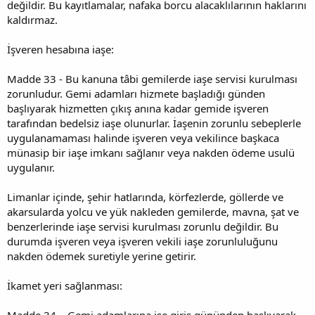
değildir. Bu kayıtlamalar, nafaka borcu alacaklılarının haklarını
kaldırmaz.
İşveren hesabına iaşe:
Madde 33 - Bu kanuna tâbi gemilerde iaşe servisi kurulması
zorunludur. Gemi adamları hizmete başladığı günden
başlıyarak hizmetten çıkış anına kadar gemide işveren
tarafından bedelsiz iaşe olunurlar. İaşenin zorunlu sebeplerle
uygulanamaması halinde işveren veya vekilince başkaca
münasip bir iaşe imkanı sağlanır veya nakden ödeme usulü
uygulanır.
Limanlar içinde, şehir hatlarında, körfezlerde, göllerde ve
akarsularda yolcu ve yük nakleden gemilerde, mavna, şat ve
benzerlerinde iaşe servisi kurulması zorunlu değildir. Bu
durumda işveren veya işveren vekili iaşe zorunluluğunu
nakden ödemek suretiyle yerine getirir.
İkamet yeri sağlanması:
Madde 34 – Gemi adamlarına işe giriş gününden başlıyarak