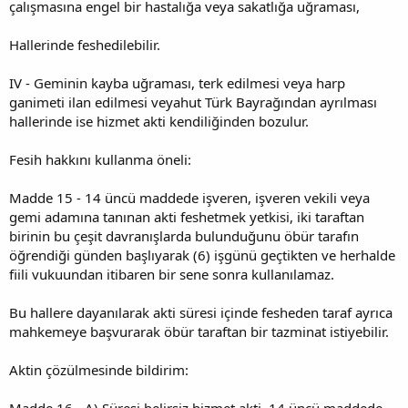
çalışmasına engel bir hastalığa veya sakatlığa uğraması,
Hallerinde feshedilebilir.
IV - Geminin kayba uğraması, terk edilmesi veya harp
ganimeti ilan edilmesi veyahut Türk Bayrağından ayrılması
hallerinde ise hizmet akti kendiliğinden bozulur.
Fesih hakkını kullanma öneli:
Madde 15 - 14 üncü maddede işveren, işveren vekili veya
gemi adamına tanınan akti feshetmek yetkisi, iki taraftan
birinin bu çeşit davranışlarda bulunduğunu öbür tarafın
öğrendiği günden başlıyarak (6) işgünü geçtikten ve herhalde
fiili vukuundan itibaren bir sene sonra kullanılamaz.
Bu hallere dayanılarak akti süresi içinde fesheden taraf ayrıca
mahkemeye başvurarak öbür taraftan bir tazminat istiyebilir.
Aktin çözülmesinde bildirim:
Madde 16 - A) Süresi belirsiz hizmet akti, 14 üncü maddede