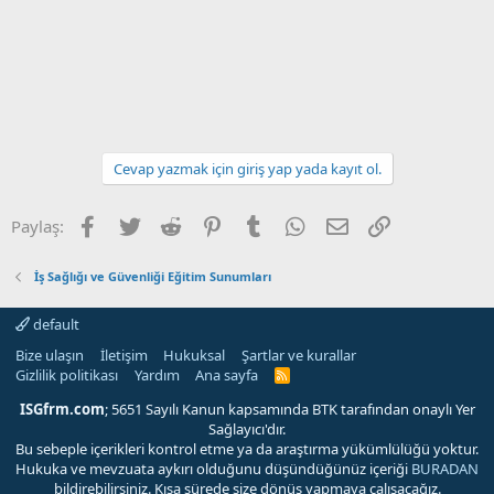
Cevap yazmak için giriş yap yada kayıt ol.
Facebook
Twitter
Reddit
Pinterest
Tumblr
WhatsApp
E-posta
Link
Paylaş:
İş Sağlığı ve Güvenliği Eğitim Sunumları
default
Bize ulaşın
İletişim
Hukuksal
Şartlar ve kurallar
Gizlilik politikası
Yardım
Ana sayfa
R
S
S
ISGfrm.com
; 5651 Sayılı Kanun kapsamında BTK tarafından onaylı Yer
Sağlayıcı'dır.
Bu sebeple içerikleri kontrol etme ya da araştırma yükümlülüğü yoktur.
Hukuka ve mevzuata aykırı olduğunu düşündüğünüz içeriği
BURADAN
bildirebilirsiniz. Kısa sürede size dönüş yapmaya çalışacağız.