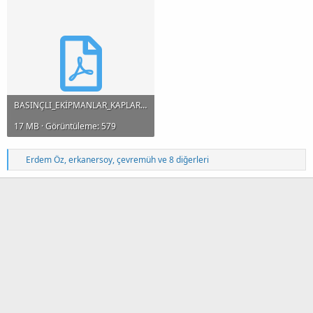
BASINÇLI_EKİPMANLAR_KAPLAR.pdf
17 MB · Görüntüleme: 579
T
Erdem Öz
,
erkanersoy
,
çevremüh
ve 8 diğerleri
e
p
k
i
l
e
r
: