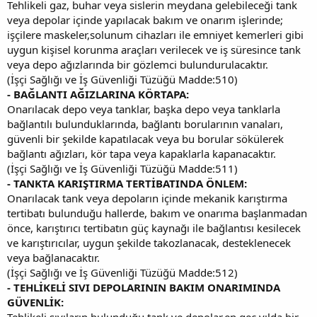
Tehlikeli gaz, buhar veya sislerin meydana gelebileceği tank
veya depolar içinde yapılacak bakım ve onarım işlerinde;
işçilere maskeler,solunum cihazları ile emniyet kemerleri gibi
uygun kişisel korunma araçları verilecek ve iş süresince tank
veya depo ağızlarında bir gözlemci bulundurulacaktır.
(İşçi Sağlığı ve İş Güvenliği Tüzüğü Madde:510)
- BAĞLANTI AĞIZLARINA KÖRTAPA:
Onarılacak depo veya tanklar, başka depo veya tanklarla
bağlantılı bulunduklarında, bağlantı borularının vanaları,
güvenli bir şekilde kapatılacak veya bu borular sökülerek
bağlantı ağızları, kör tapa veya kapaklarla kapanacaktır.
(İşçi Sağlığı ve İş Güvenliği Tüzüğü Madde:511)
- TANKTA KARIŞTIRMA TERTİBATINDA ÖNLEM:
Onarılacak tank veya depoların içinde mekanik karıştırma
tertibatı bulunduğu hallerde, bakım ve onarıma başlanmadan
önce, karıştırıcı tertibatın güç kaynağı ile bağlantısı kesilecek
ve karıştırıcılar, uygun şekilde takozlanacak, desteklenecek
veya bağlanacaktır.
(İşçi Sağlığı ve İş Güvenliği Tüzüğü Madde:512)
- TEHLİKELİ SIVI DEPOLARININ BAKIM ONARIMINDA
GÜVENLİK:
Tehlikeli sıvıların bulunduğu tank ve depolar,en geç yılda bir