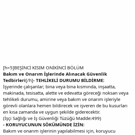
[h=5]BEŞİNCİ KISIM ONİKİNCİ BÖLÜM
Bakım ve Onarım İşlerinde Alınacak Güvenlik
Tedbirleri
[/h]
- TEHLİKELİ DURUMU BİLDİRME:
İşyerinde çalışanlar; bina veya bina kısmında, inşaatta,
makinada, tesisatta, alette ve edevatta göreceği noksan veya
tehlikeli durumu, amirine veya bakım ve onarım işleriyle
görevli olanlara hemen bildirecek ve işveren de bu kusurları
en kısa zamanda ve uygun şekilde giderecektir.
(İşçi Sağlığı ve İş Güvenliği Tüzüğü Madde:499)
- KORUYUCUNUN SÖKÜMÜNDE İZİN:
Bakım ve onarım işlerinin yapılabilmesi için, koruyucu