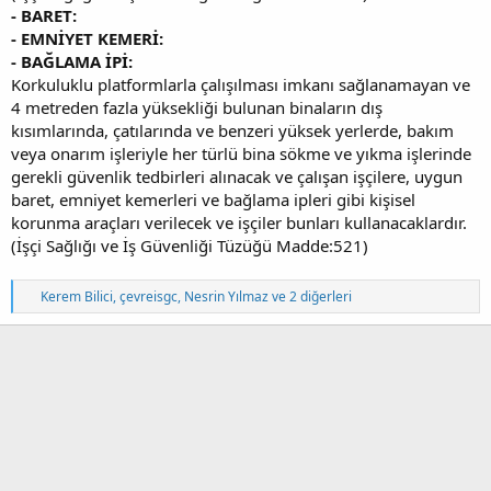
- BARET:
- EMNİYET KEMERİ:
- BAĞLAMA İPİ:
Korkuluklu platformlarla çalışılması imkanı sağlanamayan ve
4 metreden fazla yüksekliği bulunan binaların dış
kısımlarında, çatılarında ve benzeri yüksek yerlerde, bakım
veya onarım işleriyle her türlü bina sökme ve yıkma işlerinde
gerekli güvenlik tedbirleri alınacak ve çalışan işçilere, uygun
baret, emniyet kemerleri ve bağlama ipleri gibi kişisel
korunma araçları verilecek ve işçiler bunları kullanacaklardır.
(İşçi Sağlığı ve İş Güvenliği Tüzüğü Madde:521)
T
Kerem Bilici
,
çevreisgc
,
Nesrin Yılmaz
ve 2 diğerleri
e
p
k
i
l
e
r
: