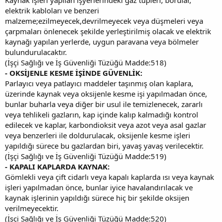
elektrik kabloları ve benzeri
malzeme;ezilmeyecek,devrilmeyecek veya düşmeleri veya
çarpmaları önlenecek şekilde yerleştirilmiş olacak ve elektrik
kaynağı yapılan yerlerde, uygun paravana veya bölmeler
bulundurulacaktır.
(İşçi Sağlığı ve İş Güvenliği Tüzüğü Madde:518)
- OKSİJENLE KESME İŞİNDE GÜVENLİK:
Parlayıcı veya patlayıcı maddeler taşınmış olan kaplara,
üzerinde kaynak veya oksijenle kesme işi yapılmadan önce,
bunlar buharla veya diğer bir usul ile temizlenecek, zararlı
veya tehlikeli gazların, kap içinde kalıp kalmadığı kontrol
edilecek ve kaplar, karbondioksit veya azot veya asal gazlar
veya benzerleri ile doldurulacak, oksijenle kesme işleri
yapıldığı sürece bu gazlardan biri, yavaş yavaş verilecektir.
(İşçi Sağlığı ve İş Güvenliği Tüzüğü Madde:519)
- KAPALI KAPLARDA KAYNAK:
Gömlekli veya çift cidarlı veya kapalı kaplarda ısı veya kaynak
işleri yapılmadan önce, bunlar iyice havalandırılacak ve
kaynak işlerinin yapıldığı sürece hiç bir şekilde oksijen
verilmeyecektir.
(İşçi Sağlığı ve İş Güvenliği Tüzüğü Madde:520)