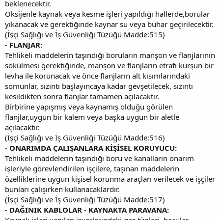
beklenecektir.
Oksijenle kaynak veya kesme işleri yapıldığı hallerde,borular
yıkanacak ve gerektiğinde kaynar su veya buhar geçirilecektir.
(İşçi Sağlığı ve İş Güvenliği Tüzüğü Madde:515)
- FLANJAR:
Tehlikeli maddelerin taşındığı boruların manşon ve flanjlarının
sökülmesi gerektiğinde, manşon ve flanjların etrafı kurşun bir
levha ile korunacak ve önce flanjların alt kısımlarındaki
somunlar, sızıntı başlayıncaya kadar gevşetilecek, sızıntı
kesildikten sonra flanjlar tamamen açılacaktır.
Birbirine yapışmış veya kaynamış olduğu görülen
flanjlar,uygun bir kalem veya başka uygun bir aletle
açılacaktır.
(İşçi Sağlığı ve İş Güvenliği Tüzüğü Madde:516)
- ONARIMDA ÇALIŞANLARA KİŞİSEL KORUYUCU:
Tehlikeli maddelerin taşındığı boru ve kanalların onarım
işleriyle görevlendirilen işçilere, taşınan maddelerin
özelliklerine uygun kişisel korunma araçları verilecek ve işçiler
bunları çalışırken kullanacaklardır.
(İşçi Sağlığı ve İş Güvenliği Tüzüğü Madde:517)
- DAĞINIK KABLOLAR - KAYNAKTA PARAVANA:
Kaynak işleri yapılan işyerlerindeki gaz tüpleri, borular,