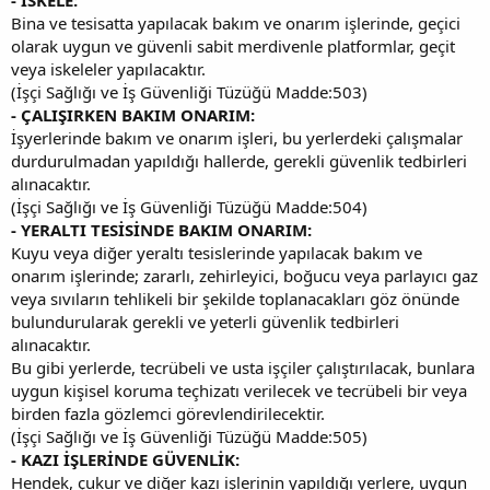
Bina ve tesisatta yapılacak bakım ve onarım işlerinde, geçici
olarak uygun ve güvenli sabit merdivenle platformlar, geçit
veya iskeleler yapılacaktır.
(İşçi Sağlığı ve İş Güvenliği Tüzüğü Madde:503)
- ÇALIŞIRKEN BAKIM ONARIM:
İşyerlerinde bakım ve onarım işleri, bu yerlerdeki çalışmalar
durdurulmadan yapıldığı hallerde, gerekli güvenlik tedbirleri
alınacaktır.
(İşçi Sağlığı ve İş Güvenliği Tüzüğü Madde:504)
- YERALTI TESİSİNDE BAKIM ONARIM:
Kuyu veya diğer yeraltı tesislerinde yapılacak bakım ve
onarım işlerinde; zararlı, zehirleyici, boğucu veya parlayıcı gaz
veya sıvıların tehlikeli bir şekilde toplanacakları göz önünde
bulundurularak gerekli ve yeterli güvenlik tedbirleri
alınacaktır.
Bu gibi yerlerde, tecrübeli ve usta işçiler çalıştırılacak, bunlara
uygun kişisel koruma teçhizatı verilecek ve tecrübeli bir veya
birden fazla gözlemci görevlendirilecektir.
(İşçi Sağlığı ve İş Güvenliği Tüzüğü Madde:505)
- KAZI İŞLERİNDE GÜVENLİK:
Hendek, çukur ve diğer kazı işlerinin yapıldığı yerlere, uygun