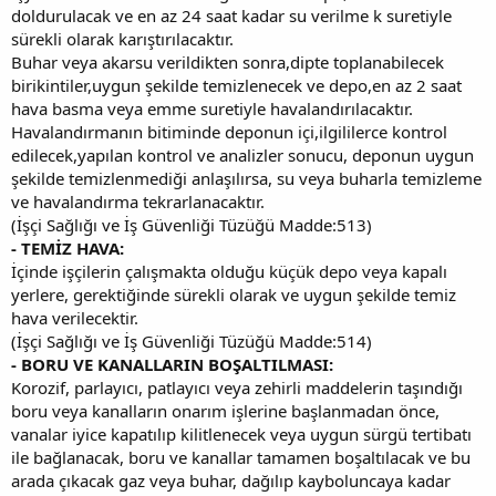
doldurulacak ve en az 24 saat kadar su verilme k suretiyle
sürekli olarak karıştırılacaktır.
Buhar veya akarsu verildikten sonra,dipte toplanabilecek
birikintiler,uygun şekilde temizlenecek ve depo,en az 2 saat
hava basma veya emme suretiyle havalandırılacaktır.
Havalandırmanın bitiminde deponun içi,ilgililerce kontrol
edilecek,yapılan kontrol ve analizler sonucu, deponun uygun
şekilde temizlenmediği anlaşılırsa, su veya buharla temizleme
ve havalandırma tekrarlanacaktır.
(İşçi Sağlığı ve İş Güvenliği Tüzüğü Madde:513)
- TEMİZ HAVA:
İçinde işçilerin çalışmakta olduğu küçük depo veya kapalı
yerlere, gerektiğinde sürekli olarak ve uygun şekilde temiz
hava verilecektir.
(İşçi Sağlığı ve İş Güvenliği Tüzüğü Madde:514)
- BORU VE KANALLARIN BOŞALTILMASI:
Korozif, parlayıcı, patlayıcı veya zehirli maddelerin taşındığı
boru veya kanalların onarım işlerine başlanmadan önce,
vanalar iyice kapatılıp kilitlenecek veya uygun sürgü tertibatı
ile bağlanacak, boru ve kanallar tamamen boşaltılacak ve bu
arada çıkacak gaz veya buhar, dağılıp kayboluncaya kadar