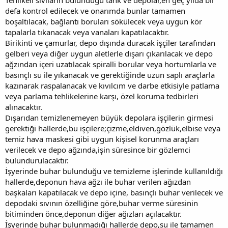
defa kontrol edilecek ve onarımda bunlar tamamen
boşaltılacak, bağlantı boruları sökülecek veya uygun kör
tapalarla tıkanacak veya vanaları kapatılacaktır.
Birikinti ve çamurlar, depo dışında duracak işçiler tarafından
gelberi veya diğer uygun aletlerle dışarı çıkarılacak ve depo
ağzından içeri uzatılacak spiralli borular veya hortumlarla ve
basınçlı su ile yıkanacak ve gerektiğinde uzun saplı araçlarla
kazınarak raspalanacak ve kıvılcım ve darbe etkisiyle patlama
veya parlama tehlikelerine karşı, özel koruma tedbirleri
alınacaktır.
Dışarıdan temizlenemeyen büyük depolara işçilerin girmesi
gerektiği hallerde,bu işçilere;çizme,eldiven,gözlük,elbise veya
temiz hava maskesi gibi uygun kişisel korunma araçları
verilecek ve depo ağzında,işin süresince bir gözlemci
bulundurulacaktır.
İşyerinde buhar bulunduğu ve temizleme işlerinde kullanıldığı
hallerde,deponun hava ağzı ile buhar verilen ağızdan
başkaları kapatılacak ve depo içine, basınçlı buhar verilecek ve
depodaki sıvının özelliğine göre,buhar verme süresinin
bitiminden önce,deponun diğer ağızları açılacaktır.
İşyerinde buhar bulunmadığı hallerde depo,su ile tamamen