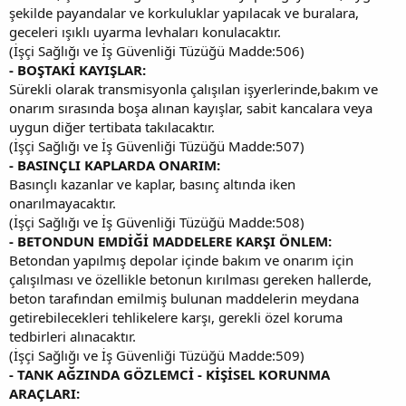
şekilde payandalar ve korkuluklar yapılacak ve buralara,
geceleri ışıklı uyarma levhaları konulacaktır.
(İşçi Sağlığı ve İş Güvenliği Tüzüğü Madde:506)
- BOŞTAKİ KAYIŞLAR:
Sürekli olarak transmisyonla çalışılan işyerlerinde,bakım ve
onarım sırasında boşa alınan kayışlar, sabit kancalara veya
uygun diğer tertibata takılacaktır.
(İşçi Sağlığı ve İş Güvenliği Tüzüğü Madde:507)
- BASINÇLI KAPLARDA ONARIM:
Basınçlı kazanlar ve kaplar, basınç altında iken
onarılmayacaktır.
(İşçi Sağlığı ve İş Güvenliği Tüzüğü Madde:508)
- BETONDUN EMDİĞİ MADDELERE KARŞI ÖNLEM:
Betondan yapılmış depolar içinde bakım ve onarım için
çalışılması ve özellikle betonun kırılması gereken hallerde,
beton tarafından emilmiş bulunan maddelerin meydana
getirebilecekleri tehlikelere karşı, gerekli özel koruma
tedbirleri alınacaktır.
(İşçi Sağlığı ve İş Güvenliği Tüzüğü Madde:509)
- TANK AĞZINDA GÖZLEMCİ - KİŞİSEL KORUNMA
ARAÇLARI: