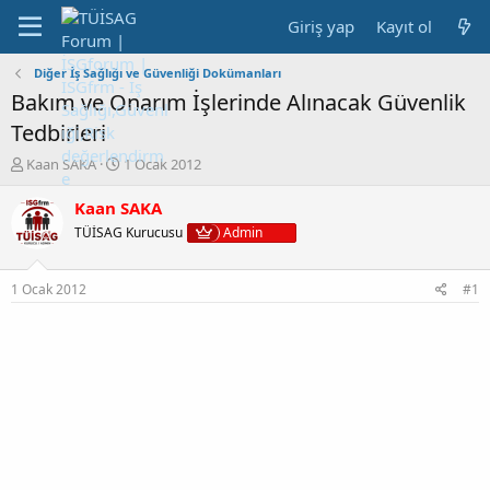
Giriş yap
Kayıt ol
Diğer İş Sağlığı ve Güvenliği Dokümanları
Bakım ve Onarım İşlerinde Alınacak Güvenlik
Tedbirleri
K
B
Kaan SAKA
1 Ocak 2012
o
a
n
ş
Kaan SAKA
b
l
TÜİSAG Kurucusu
Admin
u
a
y
n
u
g
1 Ocak 2012
#1
b
ı
a
ç
ş
t
l
a
a
r
t
i
a
h
n
i