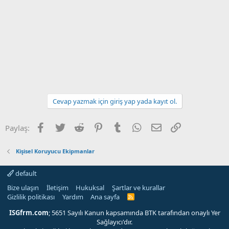
Cevap yazmak için giriş yap yada kayıt ol.
Facebook
Twitter
Reddit
Pinterest
Tumblr
WhatsApp
E-posta
Link
Paylaş:
Kişisel Koruyucu Ekipmanlar
default
Bize ulaşın
İletişim
Hukuksal
Şartlar ve kurallar
Gizlilik politikası
Yardım
Ana sayfa
R
S
S
ISGfrm.com
; 5651 Sayılı Kanun kapsamında BTK tarafından onaylı Yer
Sağlayıcı'dır.