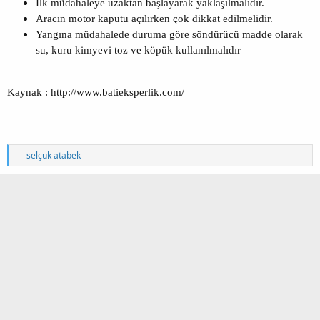
İlk müdahaleye uzaktan başlayarak yaklaşılmalıdır.
Aracın motor kaputu açılırken çok dikkat edilmelidir.
Yangına müdahalede duruma göre söndürücü madde olarak
su, kuru kimyevi toz ve köpük kullanılmalıdır
Kaynak : http://www.batieksperlik.com/
T
selçuk atabek
e
p
k
i
l
e
r
: