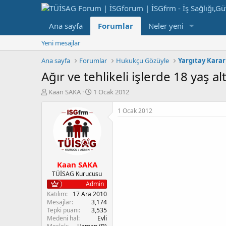
Ana sayfa
Forumlar
Neler yeni
Yeni mesajlar
Ana sayfa
Forumlar
Hukukçu Gözüyle
Yargıtay Kararl
Ağır ve tehlikeli işlerde 18 yaş alt
K
B
Kaan SAKA
1 Ocak 2012
o
a
n
ş
1 Ocak 2012
b
l
u
a
y
n
u
g
b
ı
Kaan SAKA
a
ç
ş
t
TÜİSAG Kurucusu
l
a
Admin
a
r
Katılım
17 Ara 2010
t
i
Mesajlar
3,174
a
h
Tepki puanı
3,535
Medeni hal
Evli
n
i