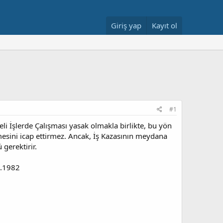
Giriş yap
Kayıt ol
#1
li İşlerde Çalışması yasak olmakla birlikte, bu yön
sini icap ettirmez. Ancak, İş Kazasının meydana
gerektirir.
6.1982