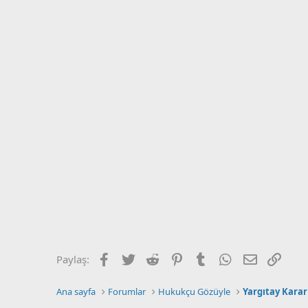
Facebook
Twitter
Reddit
Pinterest
Tumblr
WhatsApp
E-posta
Link
Paylaş:
Ana sayfa
Forumlar
Hukukçu Gözüyle
Yargıtay Kararl