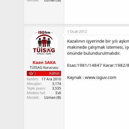
Meslek
Uzman (B)
1 Ocak 2012
Kazalının işyerinde bir yılı aş
makinede çalışmak istemesi, işçi
önünde bulundurulmalıdır.
Kaan SAKA
Esas:1981/14847 Karar:1982/8
TÜİSAG Kurucusu
Admin
Kaynak : www.isguv.com
Katılım
17 Ara 2010
Mesajlar
3,174
Tepki puanı
3,535
Medeni hal
Evli
Meslek
Uzman (B)