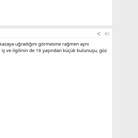
#2
ede kazaya uğradığını görmesine rağmen aynı
ir iş ve ilgilinin de 16 yaşından küçük bulunuşu, göz