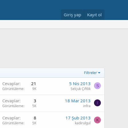
Giriş yap
Kayıt ol
Filtreler
Cevaplar
21
5 Nis 2013
S
Görüntüleme
9K
Selçuk Çiftlik
Cevaplar
3
18 Mar 2013
I
Görüntüleme
5K
infra
Cevaplar
8
17 Şub 2013
K
Görüntüleme
5K
kadirulgul