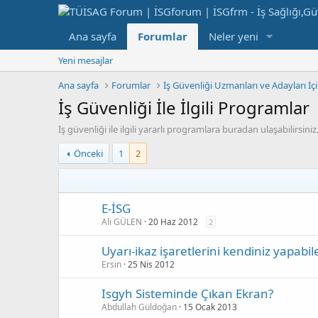
Ana sayfa
Forumlar
Neler yeni
Yeni mesajlar
Ana sayfa
Forumlar
İş Güvenliği Uzmanları ve Adayları İç
İş Güvenliği İle İlgili Programlar
İş güvenliği ile ilgili yararlı programlara buradan ulaşabilirsiniz
Önceki
1
2
E-İSG
Ali GÜLEN
20 Haz 2012
2
Uyarı-ikaz işaretlerini kendiniz yapabil
Ersin
25 Nis 2012
Isgyh Sisteminde Çıkan Ekran?
Abdullah Güldoğan
15 Ocak 2013