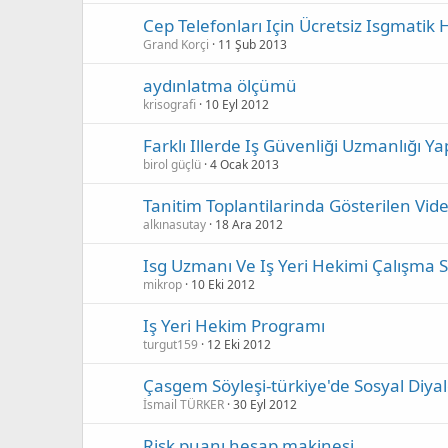
Cep Telefonları Için Ücretsiz Isgmatik
Grand Korçi
11 Şub 2013
aydınlatma ölçümü
krisografi
10 Eyl 2012
Farklı Illerde Iş Güvenliği Uzmanlığı 
birol güçlü
4 Ocak 2013
Tanitim Toplantilarinda Gösterilen Vide
alkınasutay
18 Ara 2012
Isg Uzmanı Ve Iş Yeri Hekimi Çalışma 
mikrop
10 Eki 2012
Iş Yeri Hekim Programı
turgut159
12 Eki 2012
İsmail TÜRKER
30 Eyl 2012
Risk puanı hesap makinesi