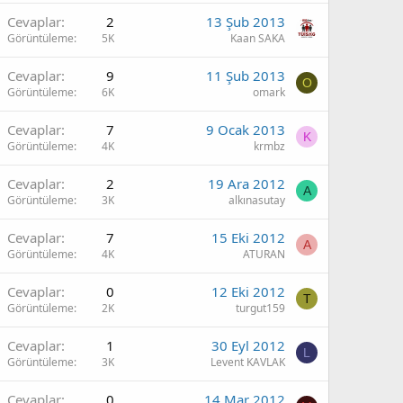
Cevaplar
2
13 Şub 2013
Görüntüleme
5K
Kaan SAKA
Cevaplar
9
11 Şub 2013
O
Görüntüleme
6K
omark
Cevaplar
7
9 Ocak 2013
K
Görüntüleme
4K
krmbz
Cevaplar
2
19 Ara 2012
A
Görüntüleme
3K
alkınasutay
Cevaplar
7
15 Eki 2012
A
Görüntüleme
4K
ATURAN
Cevaplar
0
12 Eki 2012
T
Görüntüleme
2K
turgut159
Cevaplar
1
30 Eyl 2012
L
Görüntüleme
3K
Levent KAVLAK
Cevaplar
0
14 Mar 2012