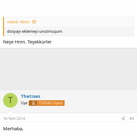
nestai' Alıntı:
dosyayı eklemeyi unutmuşum
Neşe Hnm. Teşekkürler
Thetises
T
Üye
TÜİSAG Üyesi
16 Tem 2014
#4
Merhaba,