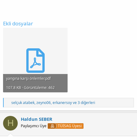
Ekli dosyalar
yangına karşı önlemler.pdf
107.8 KB · Görüntüleme: 462
T
selçuk atabek
,
zeyno06
,
erkanersoy
ve 3 diğerleri
e
p
k
Haldun SEBER
H
i
Paylaşımcı Üye
TÜİSAG Üyesi
l
e
r