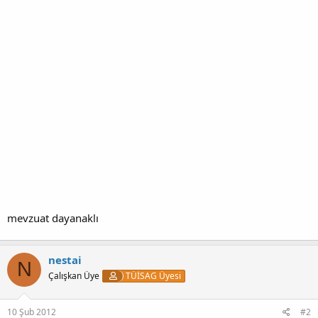
mevzuat dayanaklı
nestai
N
Çalışkan Üye
TÜİSAG Üyesi
10 Şub 2012
#2