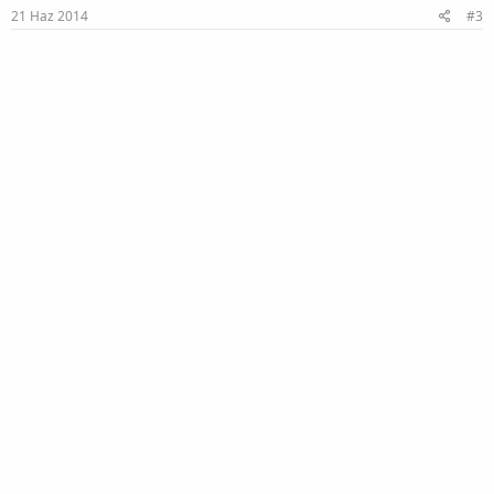
:
21 Haz 2014
#3