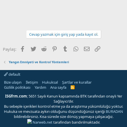
Cevap yazmak için giriş yap yada kayıt ol.
Facebook
Twitter
Reddit
Pinterest
Tumblr
WhatsApp
E-posta
Link
Paylaş:
Yangın Emniyeti ve Kontrol Yöntemleri
default
Bize ulaşın
İletişim
Hukuksal
Şartlar ve kurallar
Gizlilik politikası
Yardım
Ana sayfa
R
S
S
ISGfrm.com
; 5651 Sayılı Kanun kapsamında BTK tarafından onaylı Yer
Sağlayıcı'dır.
Bu sebeple içerikleri kontrol etme ya da araştırma yükümlülüğü yoktur.
Hukuka ve mevzuata aykırı olduğunu düşündüğünüz içeriği
BURADAN
bildirebilirsiniz. Kısa sürede size dönüş yapmaya çalışacağız.
Narweb.net
tarafından barıdırılmaktadır.