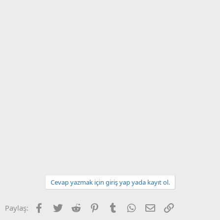
Cevap yazmak için giriş yap yada kayıt ol.
Facebook
Twitter
Reddit
Pinterest
Tumblr
WhatsApp
E-posta
Link
Paylaş: