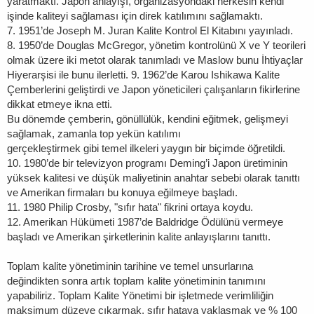
yaratmaktı. Japon anlayışı, organizasyondaki herkesin kendi
işinde kaliteyi sağlaması için direk katılımını sağlamaktı.
7. 1951’de Joseph M. Juran Kalite Kontrol El Kitabını yayınladı.
8. 1950’de Douglas McGregor, yönetim kontrolünü X ve Y teorileri
olmak üzere iki metot olarak tanımladı ve Maslow bunu İhtiyaçlar
Hiyerarşisi ile bunu ilerletti. 9. 1962’de Karou Ishikawa Kalite
Çemberlerini geliştirdi ve Japon yöneticileri çalışanların fikirlerine
dikkat etmeye ikna etti.
Bu dönemde çemberin, gönüllülük, kendini eğitmek, gelişmeyi
sağlamak, zamanla top yekün katılımı
gerçekleştirmek gibi temel ilkeleri yaygın bir biçimde öğretildi.
10. 1980’de bir televizyon programı Deming’i Japon üretiminin
yüksek kalitesi ve düşük maliyetinin anahtar sebebi olarak tanıttı
ve Amerikan firmaları bu konuya eğilmeye başladı.
11. 1980 Philip Crosby, "sıfır hata" fikrini ortaya koydu.
12. Amerikan Hükümeti 1987’de Baldridge Ödülünü vermeye
başladı ve Amerikan şirketlerinin kalite anlayışlarını tanıttı.
Toplam kalite yönetiminin tarihine ve temel unsurlarına
değindikten sonra artık toplam kalite yönetiminin tanımını
yapabiliriz. Toplam Kalite Yönetimi bir işletmede verimliliğin
maksimum düzeye çıkarmak, sıfır hataya yaklaşmak ve % 100