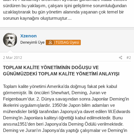
sürdüren bu yaklaşım, çalışanı işini geliştirme sorumluluğundan
uzaklaştırarak bu gün yönetim alanında yaşanan çok temel bir
sorunun kaynağını oluşturmuştur…
Xzenon
Deneyimli Üye
TÜİSAG Üyesi
2 Mar 2012
#2
TOPLAM KALİTE YÖNETİMİNİN DOĞUŞU VE
GÜNÜMÜZDEKİ TOPLAM KALİTE YÖNETİMİ ANLAYIŞI
Toplam kalite yönetimi Amerika’da doğmuş fakat pek kabul
görmemiştir. İlk öncüleri Shewhart, Deming, Juran ve
Feigenbaum’dur. 2. Dünya savaşından sonra Japonlar Deming’in
ilkelerini uygulamışlardır. 1950’de Japon bilim adamları ve
mühendisler birliği tarafından Japonya’ya davet edilen W.Edwards
Deming’in Japonlara kaliteyi öğrettiği kabul edilmektedir. Bunu
anısına1951’den beri Japonya’da Deming Ödülü verilmektedir.
Deming ve Juran’ın Japonya’da yaptığı çalışmalar ve Deming’in