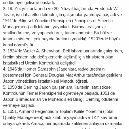
endüstriyel gelişme başladı.
2. 19. Yüzyıl sonlarında ve 20. Yüzyıl başlarında Frederick W.
Taylor, işi daha etkin kılmak için çalışmalar yapmaya başladı ve
1911’de Bilimsel Yönetim Prensipleri (Principles of Scientific
Management) adlı kitabını yayınladı. Burada, çalışanlar
sınıflandırılmış ve yapacakları iş tanımlanmıştır. Bu böl-ve-
tanımla sistemi, çok sayıda üretimin yapıldığı 1920’lerde büyük
kabul görmüştür.
3. 1924’de Walter A. Sherwhart, Bell laboratuarlarında çalışırken,
üretim sisteminde değişkenlerin ölçümü için bir sistem olan
İstatistiksel Üretim Kontrolünü geliştirdi.
4. 1946’da Homer Sarasohn (Japonlara radyo üretimini
göstermesi için General Douglas MacArthur tarafından getirilen)
Japon yöneticilere İstatistiksel Metodu öğretti.
5. 1950’de Deming Japon çalışanlara Kalitenin İstatistiksel
Kontrolünün Temel Prensiplerini öğretmeye başladı. 1951’de
Japon Bilimadamları ve Mühendisleri Birliği, Deming ödüllerini
vermeye başladı.
6. 1951, Armand Feigenbaum Toplam Kalite Yönetimi (Total
Quality Management) adlı kitabını yayınladı ve TKY kavramını
ortaya çıkardı. Amacı, her aşamada kaliteden anlayan uzmanlar