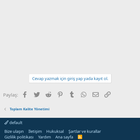
Cevap yazmak için giriş yap yada kayıt ol.
Facebook
Twitter
Reddit
Pinterest
Tumblr
WhatsApp
E-posta
Link
Paylaş:
Toplam Kalite Yönetimi
default
Bize ulaşın
İletişim
Hukuksal
Şartlar ve kurallar
Gizlilik politikası
Yardım
Ana sayfa
R