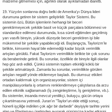
malzeme gitmemesi için, ağırlıklı olarak ayıklamadan ibaretti.
19. Yüzyılın sonlarına doğru belki de Amerika'yı Dünya lideri
durumuna getiren bir sistem geliştirildi: Taylor Sistemi. Bu
sistemin özü, Bütün işlemlerin herhangi bir beceri
gerektirmeyecek şekilde basit ve küçük parçalara bölünmesi ve
standardize edilmesi durumunda, kısa süreli eğitimden geçirilmiş
yarı vasıflı bireyin, yüksek düzeyde beceri gerektiren işi bile
mükemmel bir şekilde yapabileceği idi. Başlangıçta, Taylorizm'le
birlikte, kimsenin hayal bile edemediği kadar büyük verimlilik
artışları görüldü. Fakat Taylorizm verimlilikle birlikte bir çok sorunu
da beraberinde getirdi. Bu sorunlar, özellikle de bireyle ilgili olanlar
hep göz ardı edildi. Çünkü sistemin toplam etkinliği köklü bir
şekilde artmaktaydı. Zamanla bu sorunlar, verimlilikte görülen
artışları negatif yönde etkilemeye başladı. Bu olumsuz etkileri
ortadan kaldırmak için organizasyonlar, sistem içi
manipülasyonlarla iş ortamını renklendirmeye çalıştılarsa da arzu
edilen etkinlik sağlanamadı (İş zenginleştirme, İş genişletme, vb.).
Bu sistemler, insanda mevcut yenilikçi, buluşçu, gücün ortaya
çıkartılmasına yetmedi. Juran'ın "Taylor'un elde ettiği sonuç,
hünerli işçiliğe indirilen çok ağır bir darbedir" deyişiyle tarihte yerini
alan ve Planlamayı üretimden ayırarak günümüze kadar etkisini