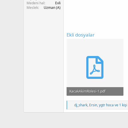
Medeni hal
Evli
Meslek
Uzman (A)
Ekli dosyalar
KacakAkimRolesi-1.pdf
1.9 MB · Görüntüleme: 165
T
dj_shark
,
Ersin
,
ygtr hoca
ve 1 kiş
e
p
k
i
l