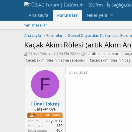
Ana sayfa
Forumlar
Neler yeni
Yeni mesajlar
Ana sayfa
Forumlar
Güncel Duyurular, Tartışmalar, Foru
Kaçak Akım Rölesi (artık Akım An
K
B
E
F.Ünal Toktaş
24 Eki 2021
artık akım anahtarı
kaça
o
a
t
kaçak akım rölesinin atma sebepleri
kaçak akım rölesinin bağla
n
ş
i
b
l
k
24 Eki 2021
u
a
e
F
y
n
t
u
g
l
b
ı
e
a
ç
r
ş
t
F.Ünal Toktaş
l
a
Çalışkan Üye
a
r
TÜİSAG Üyesi
t
i
Katılım
7 Eyl 2017
a
h
Mesajlar
130
n
i
Tepki puanı
407