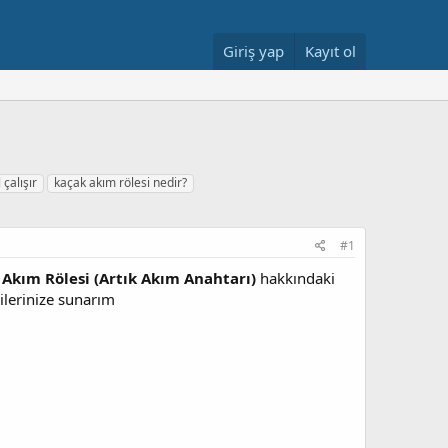
Giriş yap
Kayıt ol
 çalışır
kaçak akım rölesi nedir?
#1
Akım Rölesi (Artık Akım Anahtarı)
hakkındaki
ilerinize sunarım