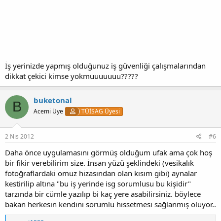
İş yerinizde yapmış olduğunuz iş güvenliği çalışmalarından
dikkat çekici kimse yokmuuuuuuu?????
buketonal
B
Acemi Üye
TÜİSAG Üyesi
2 Nis 2012
#6
Daha önce uygulamasını görmüş olduğum ufak ama çok hoş
bir fikir verebilirim size. İnsan yüzü şeklindeki (vesikalık
fotoğraflardaki omuz hizasından olan kısım gibi) aynalar
kestirilip altına "bu iş yerinde isg sorumlusu bu kişidir"
tarzında bir cümle yazılıp bi kaç yere asabilirsiniz. böylece
bakan herkesin kendini sorumlu hissetmesi sağlanmış oluyor..