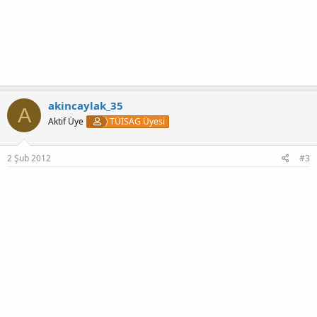
akincaylak_35
A
Aktif Üye
TÜİSAG Üyesi
2 Şub 2012
#3