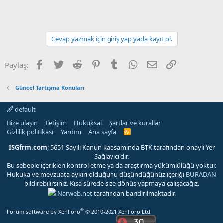
Cevap yazmak için giriş yap yada kayıt ol.
Facebook
Twitter
Reddit
Pinterest
Tumblr
WhatsApp
E-posta
Link
Paylaş:
Güncel Tartışma Konuları
default
Bize ulaşın
İletişim
Hukuksal
Şartlar ve kurallar
Gizlilik politikası
Yardım
Ana sayfa
R
S
S
ISGfrm.com
; 5651 Sayılı Kanun kapsamında BTK tarafından onaylı Yer
Sağlayıcı'dır.
Bu sebeple içerikleri kontrol etme ya da araştırma yükümlülüğü yoktur.
Hukuka ve mevzuata aykırı olduğunu düşündüğünüz içeriği
BURADAN
bildirebilirsiniz. Kısa sürede size dönüş yapmaya çalışacağız.
Narweb.net
tarafından barıdırılmaktadır.
®
Forum software by XenForo
© 2010-2021 XenForo Ltd.