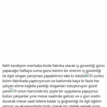
fatih kardeşim merhaba bizde fabrika olarak iş güvenliği günü
yapacağız haftaya cuma günü benim bir önerim iş güvenliği
ile ilgili slogan yarışması yapabilirsin tabi ki ödüllü
çünkü
bizim fabrikada yaptırıyorum.ve katılımda baya bi fazla her
çalışan elime kağıtta yasdığı sloganları tutuşturuyor güzel
yani
onun haricinde biz şöyle bir uygulama yapıyoruz
bütün çalışanlar yıne mesai saatinde gelicez ve o gün üretin
duracak mesai saati bitene kadar iş güğvenliği ile ilgli eğitim
vericez ve aksamındada toplu olarak bır otelde yemek yices