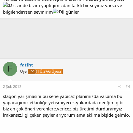
sizinde bizim yaptıgımızdan farklı bır seyınız varsa ve
bılgılendırrsen sevınırım
ii günler
fatiht
F
Üye
TÜİSAG Üyesi
2 Şub 2012
#4
slagon yarışmasını bu sene yapıcaz planımızda var,ama bu
yapacagımız etkinliğe yetişmiyecek.yukardada dedğim gibi
biz en çok öneri verenlere,vericez.biz üretimi durduramyız
imkansız.ilgi çeken şeyler arıyorum ama aklıma bişide gelmio.