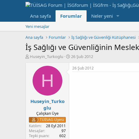
Ana sayfa
Forumlar
Neler yeni
Yeni mesajlar
Ana sayfa
Forumlar
İş Sağlığı ve Güvenliği Kütüphanesi
İş Sağlığı ve Güvenliğinin Mesle
K
B
Huseyin_Turkoglu
26 Şub 2012
o
a
n
ş
26 Şub 2012
b
l
H
u
a
y
n
u
g
b
ı
Huseyin_Turko
a
ç
ş
t
glu
l
a
Çalışkan Üye
a
r
TÜİSAG Üyesi
t
i
Katılım
28 Eyl 2011
a
h
Mesajlar
97
n
i
Tepki puanı
602