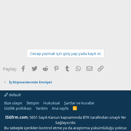
Cevap yazmak için giriş yap yada kayıt ol.
Facebook
Twitter
Reddit
Pinterest
Tumblr
WhatsApp
E-posta
Link
Paylaş:
İş Ekipmanlarında Emniyet
default
Bize ulaşın
İletişim
Hukuksal
Şartlar ve kurallar
Gizlilik politikası
Yardım
Ana sayfa
R
S
S
ISGfrm.com
; 5651 Sayılı Kanun kapsamında BTK tarafından onaylı Yer
Sağlayıcı'dır.
Bu sebeple içerikleri kontrol etme ya da araştırma yükümlülüğü yoktur.