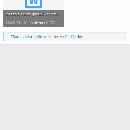
insaat-islerinde-guvenlik-onlemleri.doc
224.5 KB · Görüntüleme: 2,972
T
TBarlah
,
elfsrn
,
Hüsne özbilen
ve 21 diğerleri
e
p
k
i
l
e
r
: