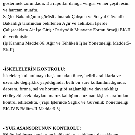
göstermek zorundadır. Bu raporlar damga vergisi ve her çeşit resim
ve harçtan muaftır.
Sağlık Bakanlığının görüşü alınarak Çalışma ve Sosyal Güvenlik
Bakanlığı tarafından belirlenen Ağır ve Tehlikeli İşlerde
Çalışacaklara Ait İşe Giriş / Periyodik Muayene Formu örneği EK-II
de verilmiştir.
(İş Kanunu Madde:86, Ağır ve Tehlikeli İşler Yönetmeliği Madde:5-
Ek-II)
-İSKELELERİN KONTROLU:
İskeleler; kullanılmaya başlanmadan önce, belirli aralıklarla ve
üzerinde değişiklik yapıldığında, belli bir süre kullanılmadığında,
deprem, fırtına, sel ve hortum gibi sağlamlığı ve dayanıklılığı
etkileyebilecek olaylara maruz kaldığında uzman kişiler tarafından
kontrol edilecektir. (Yapı İşlerinde Sağlık ve Güvenlik Yönetmeliği
EK-IV.B Bölüm-II Madde:6.3)
- YÜK ASANSÖRÜNÜN KONTROLU:
Bütün kaldırma araçları ve bağlantıları, sabitleme-destekleme