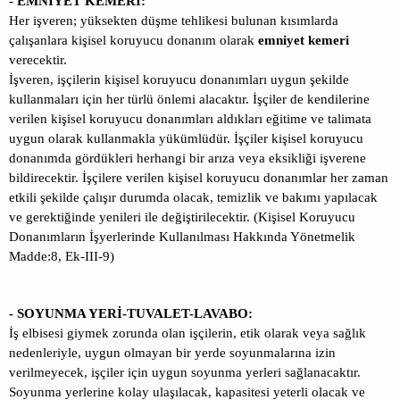
- EMNİYET KEMERİ:
Her işveren; yüksekten düşme tehlikesi bulunan kısımlarda
çalışanlara kişisel koruyucu donanım olarak
emniyet kemeri
verecektir.
İşveren, işçilerin kişisel koruyucu donanımları uygun şekilde
kullanmaları için her türlü önlemi alacaktır. İşçiler de kendilerine
verilen kişisel koruyucu donanımları aldıkları eğitime ve talimata
uygun olarak kullanmakla yükümlüdür. İşçiler kişisel koruyucu
donanımda gördükleri herhangi bir arıza veya eksikliği işverene
bildirecektir. İşçilere verilen kişisel koruyucu donanımlar her zaman
etkili şekilde çalışır durumda olacak, temizlik ve bakımı yapılacak
ve gerektiğinde yenileri ile değiştirilecektir. (Kişisel Koruyucu
Donanımların İşyerlerinde Kullanılması Hakkında Yönetmelik
Madde:8, Ek-III-9)
- SOYUNMA YERİ-TUVALET-LAVABO:
İş elbisesi giymek zorunda olan işçilerin, etik olarak veya sağlık
nedenleriyle, uygun olmayan bir yerde soyunmalarına izin
verilmeyecek, işçiler için uygun soyunma yerleri sağlanacaktır.
Soyunma yerlerine kolay ulaşılacak, kapasitesi yeterli olacak ve