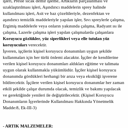
işleri, Presle sıcak demir işleme, Artıkların parçalanması ve
uzaklaştırılması işleri, Aşındırıcı maddelerin sprey halinde
kullanılması işleri, Asit ve baz çözeltileriyle, dezenfektan ve
aşındırıcı temizlik maddeleriyle yapılan işler, Sıvı spreylerle çalışma,
Ergimiş maddelerle veya onların yakınında çalışma, Radyant ısı ile
çalışma, Lazerle çalışma işleri yapılan çalışmalarda çalışanlara
Koruyucu gözlükler, yüz siperlikleri veya elle tutulan yüz
koruyucuları
verecektir.
İşveren, işçilerin kişisel koruyucu donanımları uygun şekilde
kullanmaları için her türlü önlemi alacaktır. İşçiler de kendilerine
verilen kişisel koruyucu donanımları aldıkları eğitime ve talimata
uygun olarak kullanmakla yükümlüdür. İşçiler kişisel koruyucu
donanımda gördükleri herhangi bir arıza veya eksikliği işverene
bildirecektir. İşçilere verilen kişisel koruyucu donanımlar her zaman
etkili şekilde çalışır durumda olacak, temizlik ve bakımı yapılacak
ve gerektiğinde yenileri ile değiştirilecektir. (Kişisel Koruyucu
Donanımların İşyerlerinde Kullanılması Hakkında Yönetmelik
Madde:8, Ek-III-3)
- ARTIK MALZEMELER: