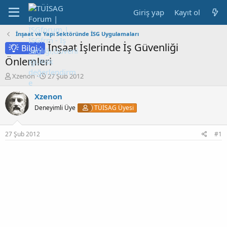
Giriş yap
Kayıt ol
İnşaat ve Yapı Sektöründe İSG Uygulamaları
İnşaat İşlerinde İş Güvenliği
Bilgi :
Önlemleri
K
B
Xzenon
27 Şub 2012
o
a
n
ş
Xzenon
b
l
Deneyimli Üye
TÜİSAG Üyesi
u
a
y
n
u
g
27 Şub 2012
#1
b
ı
a
ç
ş
t
l
a
a
r
t
i
a
h
n
i