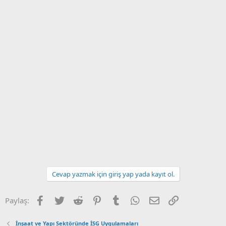
Cevap yazmak için giriş yap yada kayıt ol.
Facebook
Twitter
Reddit
Pinterest
Tumblr
WhatsApp
E-posta
Link
Paylaş:
İnşaat ve Yapı Sektöründe İSG Uygulamaları