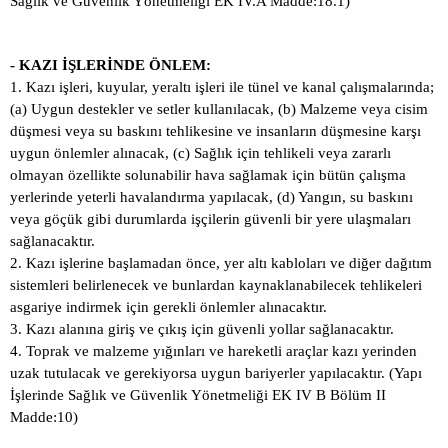
Sağlık ve Güvenlik Yönetmeliği EK IV.A Madde:18.1)
- KAZI İŞLERİNDE ÖNLEM:
1. Kazı işleri, kuyular, yeraltı işleri ile tünel ve kanal çalışmalarında;
(a) Uygun destekler ve setler kullanılacak, (b) Malzeme veya cisim
düşmesi veya su baskını tehlikesine ve insanların düşmesine karşı
uygun önlemler alınacak, (c) Sağlık için tehlikeli veya zararlı
olmayan özellikte solunabilir hava sağlamak için bütün çalışma
yerlerinde yeterli havalandırma yapılacak, (d) Yangın, su baskını
veya göçük gibi durumlarda işçilerin güvenli bir yere ulaşmaları
sağlanacaktır.
2. Kazı işlerine başlamadan önce, yer altı kabloları ve diğer dağıtım
sistemleri belirlenecek ve bunlardan kaynaklanabilecek tehlikeleri
asgariye indirmek için gerekli önlemler alınacaktır.
3. Kazı alanına giriş ve çıkış için güvenli yollar sağlanacaktır.
4. Toprak ve malzeme yığınları ve hareketli araçlar kazı yerinden
uzak tutulacak ve gerekiyorsa uygun bariyerler yapılacaktır. (Yapı
İşlerinde Sağlık ve Güvenlik Yönetmeliği EK IV B Bölüm II
Madde:10)