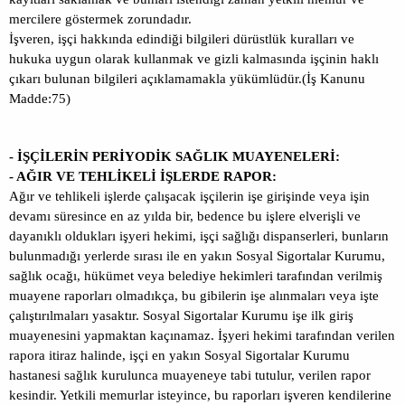
mercilere göstermek zorundadır.
İşveren, işçi hakkında edindiği bilgileri dürüstlük kuralları ve
hukuka uygun olarak kullanmak ve gizli kalmasında işçinin haklı
çıkarı bulunan bilgileri açıklamamakla yükümlüdür.(İş Kanunu
Madde:75)
- İŞÇİLERİN PERİYODİK SAĞLIK MUAYENELERİ:
- AĞIR VE TEHLİKELİ İŞLERDE RAPOR:
Ağır ve tehlikeli işlerde çalışacak işçilerin işe girişinde veya işin
devamı süresince en az yılda bir, bedence bu işlere elverişli ve
dayanıklı oldukları işyeri hekimi, işçi sağlığı dispanserleri, bunların
bulunmadığı yerlerde sırası ile en yakın Sosyal Sigortalar Kurumu,
sağlık ocağı, hükümet veya belediye hekimleri tarafından verilmiş
muayene raporları olmadıkça, bu gibilerin işe alınmaları veya işte
çalıştırılmaları yasaktır. Sosyal Sigortalar Kurumu işe ilk giriş
muayenesini yapmaktan kaçınamaz. İşyeri hekimi tarafından verilen
rapora itiraz halinde, işçi en yakın Sosyal Sigortalar Kurumu
hastanesi sağlık kurulunca muayeneye tabi tutulur, verilen rapor
kesindir. Yetkili memurlar isteyince, bu raporları işveren kendilerine