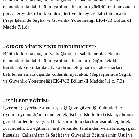
elemanları da dahil bütün yardımcı kısımları; yürürlükteki mevzuata
göre, periyodik olarak kontrol, test ve deneylere tabi tutulacaktır.
(Yapı İşlerinde Sağlık ve Güvenlik Yönetmeliği EK-IV.B Bölüm-II
Madde:7.1.d)
- GIRGIR VİNCİN SINIR DURDURUCUSU:
Bütün kaldırma araçları ve bağlantıları, sabitleme-destekleme
elemanları da dahil bütün yardımcı kısımları; Doğru şekilde
kurulacak ve kullanılacak, kaldırma ekipmanı ve aksesuarları
belirlenen amacı dışında kullanılmayacaktır. (Yapı İşlerinde Sağlık
ve Güvenlik Yönetmeliği EK-IV.B Bölüm-II Madde:7.1.c, 7.3)
- İŞÇİLERE EĞİTİM:
İşverenle; işyerinde alınan iş sağlığı ve güvenliği önlemlerine
uyulup uyulmadığını denetlemek, işçileri işlerindeki riskler, alınması
gerekli önlemler ve yasal hak, sorumlulukları konusunda eğitmek
zorundadır. Bu eğitimin nasıl ve kimler tarafından verilebileceği gibi
hususlar; Çalışanların İş Sağlığı ve Güvenliği Eğitimlerinin Usul ve