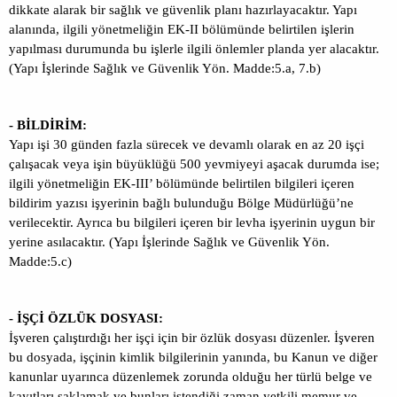
dikkate alarak bir sağlık ve güvenlik planı hazırlayacaktır. Yapı
alanında, ilgili yönetmeliğin EK-II bölümünde belirtilen işlerin
yapılması durumunda bu işlerle ilgili önlemler planda yer alacaktır.
(Yapı İşlerinde Sağlık ve Güvenlik Yön. Madde:5.a, 7.b)
- BİLDİRİM:
Yapı işi 30 günden fazla sürecek ve devamlı olarak en az 20 işçi
çalışacak veya işin büyüklüğü 500 yevmiyeyi aşacak durumda ise;
ilgili yönetmeliğin EK-III’ bölümünde belirtilen bilgileri içeren
bildirim yazısı işyerinin bağlı bulunduğu Bölge Müdürlüğü’ne
verilecektir. Ayrıca bu bilgileri içeren bir levha işyerinin uygun bir
yerine asılacaktır. (Yapı İşlerinde Sağlık ve Güvenlik Yön.
Madde:5.c)
- İŞÇİ ÖZLÜK DOSYASI:
İşveren çalıştırdığı her işçi için bir özlük dosyası düzenler. İşveren
bu dosyada, işçinin kimlik bilgilerinin yanında, bu Kanun ve diğer
kanunlar uyarınca düzenlemek zorunda olduğu her türlü belge ve
kayıtları saklamak ve bunları istendiği zaman yetkili memur ve