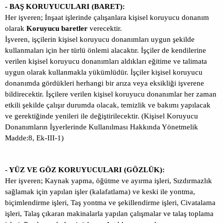
- BAŞ KORUYUCULARI (BARET):
Her işveren; İnşaat işlerinde çalışanlara kişisel koruyucu donanım
olarak
Koruyucu baretler
verecektir.
İşveren, işçilerin kişisel koruyucu donanımları uygun şekilde
kullanmaları için her türlü önlemi alacaktır. İşçiler de kendilerine
verilen kişisel koruyucu donanımları aldıkları eğitime ve talimata
uygun olarak kullanmakla yükümlüdür. İşçiler kişisel koruyucu
donanımda gördükleri herhangi bir arıza veya eksikliği işverene
bildirecektir. İşçilere verilen kişisel koruyucu donanımlar her zaman
etkili şekilde çalışır durumda olacak, temizlik ve bakımı yapılacak
ve gerektiğinde yenileri ile değiştirilecektir. (Kişisel Koruyucu
Donanımların İşyerlerinde Kullanılması Hakkında Yönetmelik
Madde:8, Ek-III-1)
- YÜZ VE GÖZ KORUYUCULARI (GÖZLÜK):
Her işveren; Kaynak yapma, öğütme ve ayırma işleri, Sızdırmazlık
sağlamak için yapılan işler (kalafatlama) ve keski ile yontma,
biçimlendirme işleri, Taş yontma ve şekillendirme işleri, Civatalama
işleri, Talaş çıkaran makinalarla yapılan çalışmalar ve talaş toplama