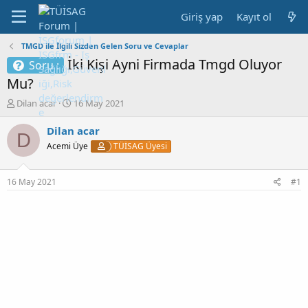
Giriş yap
Kayıt ol
TMGD ile İlgili Sizden Gelen Soru ve Cevaplar
İki Kişi Ayni Firmada Tmgd Oluyor
Soru :
Mu?
K
B
Dilan acar
16 May 2021
o
a
n
ş
Dilan acar
D
b
l
Acemi Üye
TÜİSAG Üyesi
u
a
y
n
u
g
16 May 2021
#1
b
ı
a
ç
ş
t
l
a
a
r
t
i
a
h
n
i