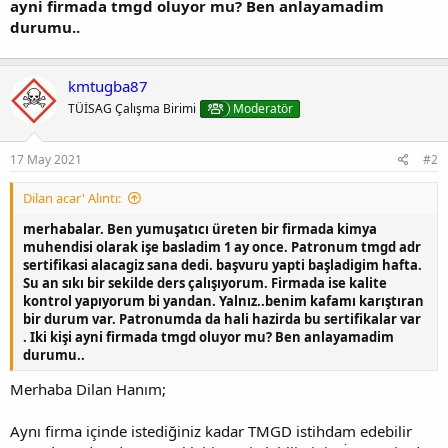
ayni firmada tmgd oluyor mu? Ben anlayamadim
durumu..
kmtugba87
TÜİSAG Çalışma Birimi
Moderatör
17 May 2021
#2
Dilan acar' Alıntı:
merhabalar. Ben yumuşatıcı üreten bir firmada kimya
muhendisi olarak işe basladim 1 ay once. Patronum tmgd adr
sertifikasi alacagiz sana dedi. başvuru yapti başladigim hafta.
Su an sıkı bir sekilde ders çalışıyorum. Firmada ise kalite
kontrol yapıyorum bi yandan. Yalnız..benim kafamı karıştıran
bir durum var. Patronumda da hali hazirda bu sertifikalar var
. Iki kişi ayni firmada tmgd oluyor mu? Ben anlayamadim
durumu..
Merhaba Dilan Hanım;
Aynı firma içinde istediğiniz kadar TMGD istihdam edebilir