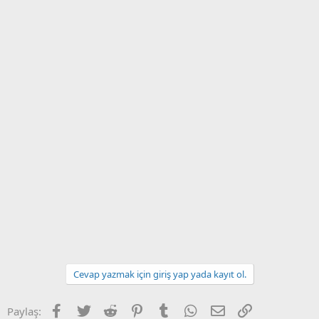
Cevap yazmak için giriş yap yada kayıt ol.
Facebook
Twitter
Reddit
Pinterest
Tumblr
WhatsApp
E-posta
Link
Paylaş: