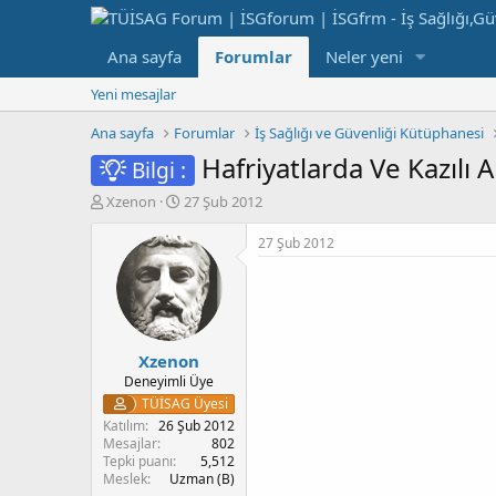
Ana sayfa
Forumlar
Neler yeni
Yeni mesajlar
Ana sayfa
Forumlar
İş Sağlığı ve Güvenliği Kütüphanesi
Hafriyatlarda Ve Kazılı 
Bilgi :
K
B
Xzenon
27 Şub 2012
o
a
n
ş
27 Şub 2012
b
l
u
a
y
n
u
g
b
ı
Xzenon
a
ç
ş
t
Deneyimli Üye
l
a
TÜİSAG Üyesi
a
r
Katılım
26 Şub 2012
t
i
Mesajlar
802
a
h
Tepki puanı
5,512
Meslek
Uzman (B)
n
i