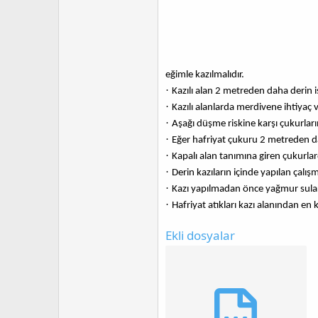
eğimle kazılmalıdır.
·
Kazılı alan 2 metreden daha derin ise
·
Kazılı alanlarda merdivene ihtiyaç 
·
Aşağı düşme riskine karşı çukurların
·
Eğer hafriyat çukuru 2 metreden dah
·
Kapalı alan tanımına giren çukurl
·
Derin kazıların içinde yapılan çalı
·
Kazı yapılmadan önce yağmur suları 
·
Hafriyat atıkları kazı alanından en k
Ekli dosyalar