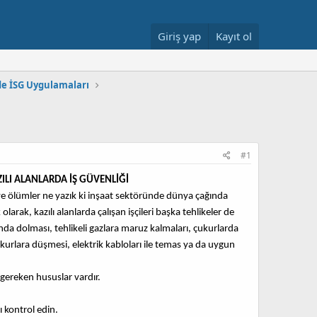
Giriş yap
Kayıt ol
de İSG Uygulamaları
#1
ILI ALANLARDA İŞ GÜVENLİĞİ
ve ölümler ne yazık ki inşaat sektöründe dünya çağında
rak, kazılı alanlarda çalışan işçileri başka tehlikeler de
anda dolması, tehlikeli gazlara maruz kalmaları, çukurlarda
kurlara düşmesi, elektrik kabloları ile temas ya da uygun
 gereken hususlar vardır.
 kontrol edin.