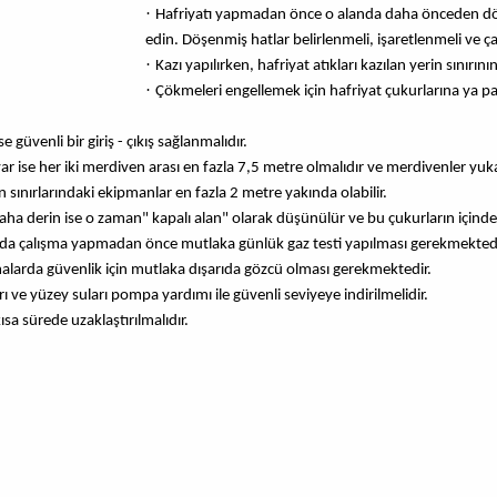
·
Hafriyatı yapmadan önce o alanda daha önceden döş
edin. Döşenmiş hatlar belirlenmeli, işaretlenmeli ve çal
·
Kazı yapılırken, hafriyat atıkları kazılan yerin sınırın
·
Çökmeleri engellemek için hafriyat çukurlarına ya pa
 güvenli bir giriş - çıkış sağlanmalıdır.
var ise her iki merdiven arası en fazla 7,5 metre olmalıdır ve merdivenler yuk
 sınırlarındaki ekipmanlar en fazla 2 metre yakında olabilir.
a derin ise o zaman" kapalı alan" olarak düşünülür ve bu çukurların içinde yap
arda çalışma yapmadan önce mutlaka günlük gaz testi yapılması gerekmektedi
şmalarda güvenlik için mutlaka dışarıda gözcü olması gerekmektedir.
ve yüzey suları pompa yardımı ile güvenli seviyeye indirilmelidir.
ısa sürede uzaklaştırılmalıdır.