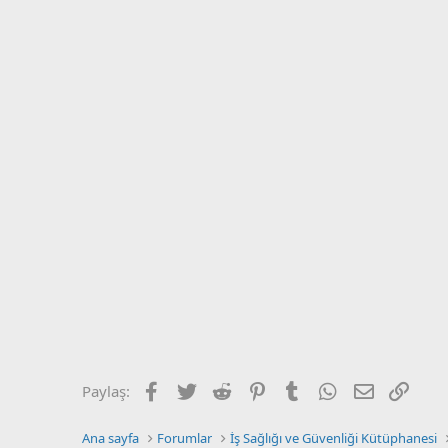
Facebook
Twitter
Reddit
Pinterest
Tumblr
WhatsApp
E-posta
Link
Paylaş:
Ana sayfa
Forumlar
İş Sağlığı ve Güvenliği Kütüphanesi