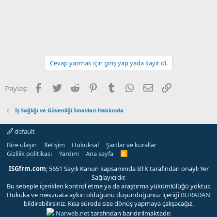
Cevap yazmak için giriş yap yada kayıt ol.
Facebook
Twitter
Reddit
Pinterest
Tumblr
WhatsApp
E-posta
Link
Paylaş:
İş Sağlığı ve Güvenliği Sınavları Hakkında
default
Bize ulaşın
İletişim
Hukuksal
Şartlar ve kurallar
Gizlilik politikası
Yardım
Ana sayfa
R
S
S
ISGfrm.com
; 5651 Sayılı Kanun kapsamında BTK tarafından onaylı Yer
Sağlayıcı'dır.
Bu sebeple içerikleri kontrol etme ya da araştırma yükümlülüğü yoktur.
Hukuka ve mevzuata aykırı olduğunu düşündüğünüz içeriği
BURADAN
bildirebilirsiniz. Kısa sürede size dönüş yapmaya çalışacağız.
Narweb.net
tarafından barıdırılmaktadır.