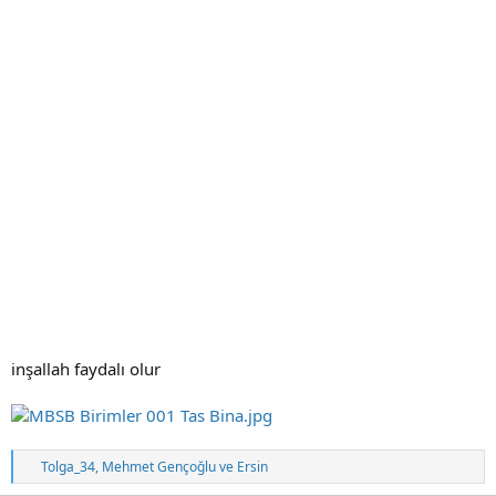
inşallah faydalı olur
T
Tolga_34
,
Mehmet Gençoğlu
ve
Ersin
e