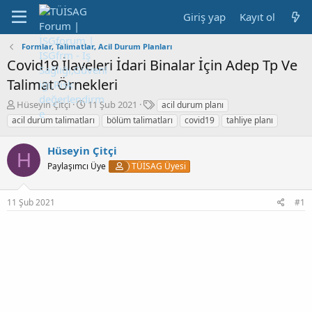
Giriş yap
Kayıt ol
Formlar, Talimatlar, Acil Durum Planları
Covid19 İlaveleri İdari Binalar İçin Adep Tp Ve
Talimat Örnekleri
K
B
E
Hüseyin Çitçi
11 Şub 2021
acil durum planı
o
a
t
acil durum talimatları
bölüm talimatları
covid19
tahliye planı
n
ş
i
b
l
k
Hüseyin Çitçi
u
a
e
H
y
Paylaşımcı Üye
n
TÜİSAG Üyesi
t
u
g
l
b
ı
e
11 Şub 2021
#1
a
ç
r
ş
t
l
a
a
r
t
i
a
h
n
i