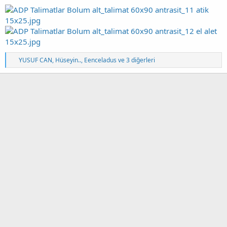
T
YUSUF CAN
,
Hüseyin..
,
Eenceladus
ve 3 diğerleri
e
p
k
i
l
e
r
: