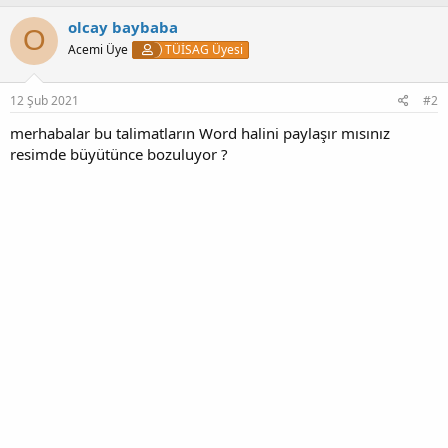
p
k
olcay baybaba
O
i
Acemi Üye
TÜİSAG Üyesi
l
e
r
:
12 Şub 2021
#2
merhabalar bu talimatların Word halini paylaşır mısınız
resimde büyütünce bozuluyor ?