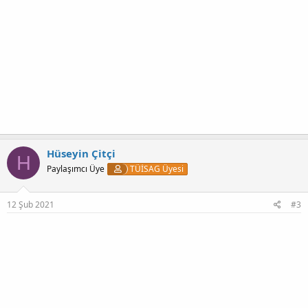
Hüseyin Çitçi
H
Paylaşımcı Üye
TÜİSAG Üyesi
12 Şub 2021
#3