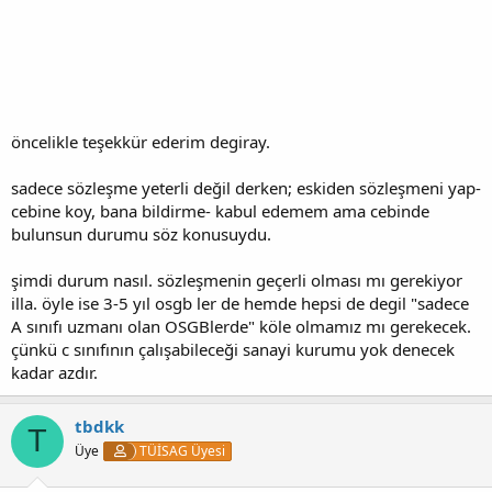
öncelikle teşekkür ederim degiray.
sadece sözleşme yeterli değil derken; eskiden sözleşmeni yap-
cebine koy, bana bildirme- kabul edemem ama cebinde
bulunsun durumu söz konusuydu.
şimdi durum nasıl. sözleşmenin geçerli olması mı gerekiyor
illa. öyle ise 3-5 yıl osgb ler de hemde hepsi de degil "sadece
A sınıfı uzmanı olan OSGBlerde" köle olmamız mı gerekecek.
çünkü c sınıfının çalışabileceği sanayi kurumu yok denecek
kadar azdır.
tbdkk
T
Üye
TÜİSAG Üyesi