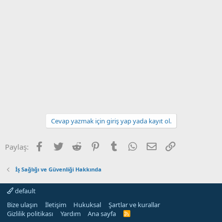
Cevap yazmak için giriş yap yada kayıt ol.
Facebook
Twitter
Reddit
Pinterest
Tumblr
WhatsApp
E-posta
Link
Paylaş:
İş Sağlığı ve Güvenliği Hakkında
default
Bize ulaşın
İletişim
Hukuksal
Şartlar ve kurallar
Gizlilik politikası
Yardım
Ana sayfa
R
S