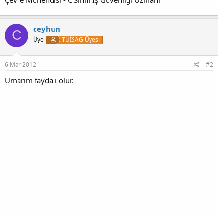
ceyhun
C
Üye
TÜİSAG Üyesi
6 Mar 2012
#2
Umarım faydalı olur.