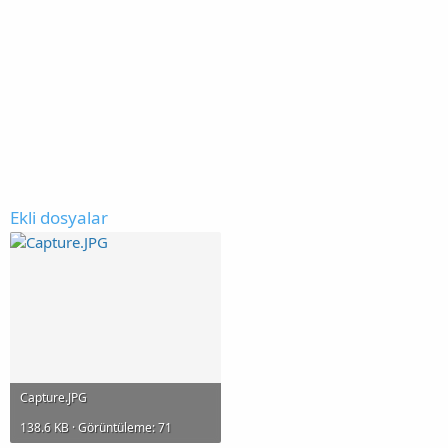
Ekli dosyalar
Capture.JPG
138.6 KB · Görüntüleme: 71