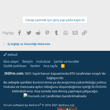
Cevap yazmak için giriş yap yada kayıt ol.
Facebook
Twitter
Reddit
Pinterest
Tumblr
WhatsApp
E-posta
Link
Paylaş:
İş Sağlığı ve Güvenliği Hakkında
default
Bize ulaşın
İletişim
Hukuksal
Şartlar ve kurallar
Gizlilik politikası
Yardım
Ana sayfa
R
S
S
ISGfrm.com
; 5651 Sayılı Kanun kapsamında BTK tarafından onaylı Yer
Sağlayıcı'dır.
Bu sebeple içerikleri kontrol etme ya da araştırma yükümlülüğü yoktur.
Hukuka ve mevzuata aykırı olduğunu düşündüğünüz içeriği
BURADAN
bildirebilirsiniz. Kısa sürede size dönüş yapmaya çalışacağız.
Narweb.net
tarafından barıdırılmaktadır.
®
Forum software by XenForo
© 2010-2021 XenForo Ltd.