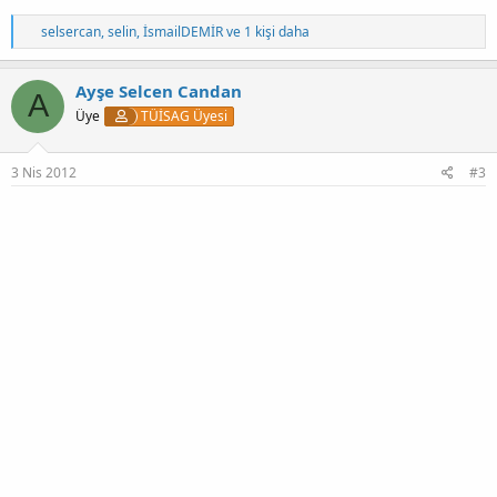
T
selsercan
,
selin
,
İsmailDEMİR
ve 1 kişi daha
e
p
k
Ayşe Selcen Candan
A
i
Üye
TÜİSAG Üyesi
l
e
r
:
3 Nis 2012
#3