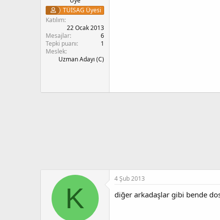
Üye
TÜİSAG Üyesi
Katılım
22 Ocak 2013
Mesajlar
6
Tepki puanı
1
Meslek
Uzman Adayı (C)
4 Şub 2013
K
diğer arkadaşlar gibi bende d