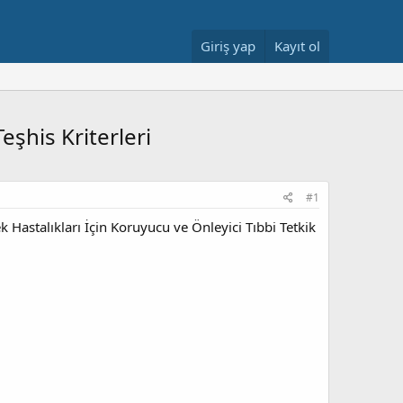
Giriş yap
Kayıt ol
eşhis Kriterleri
#1
 Hastalıkları İçin Koruyucu ve Önleyici Tıbbi Tetkik