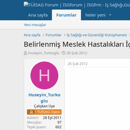
Ana sayfa
Forumlar
Neler yeni
Yeni mesajlar
Ana sayfa
Forumlar
İş Sağlığı ve Güvenliği Kütüphanesi
Belirlenmiş Meslek Hastalıkları İ
K
B
Huseyin_Turkoglu
26 Şub 2012
o
a
n
ş
26 Şub 2012
b
l
H
u
a
y
n
u
g
b
ı
Huseyin_Turko
a
ç
ş
t
glu
l
a
Çalışkan Üye
a
r
TÜİSAG Üyesi
t
i
Katılım
28 Eyl 2011
a
h
Mesajlar
97
n
i
Tepki puanı
602