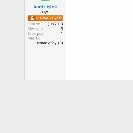
kadir işlek
Üye
TÜİSAG Üyesi
Katılım
3 Şub 2013
Mesajlar
5
Tepki puanı
1
Meslek
Uzman Adayı (C)