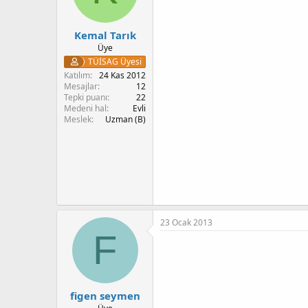
r
:
Kemal Tarık
Üye
TÜİSAG Üyesi
Katılım
24 Kas 2012
Mesajlar
12
Tepki puanı
22
Medeni hal
Evli
Meslek
Uzman (B)
23 Ocak 2013
F
figen seymen