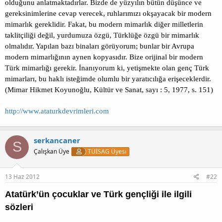
olduğunu anlatmaktadırlar. Bizde de yüzyılın bütün düşünce ve
gereksinimlerine cevap verecek, ruhlarımızı okşayacak bir modern
mimarlık gereklidir. Fakat, bu modern mimarlık diğer milletlerin
taklitçiliği değil, yurdumuza özgü, Türklüğe özgü bir mimarlık
olmalıdır. Yapılan bazı binaları görüyorum; bunlar bir Avrupa
modern mimarlığının aynen kopyasıdır. Bize orijinal bir modern
Türk mimarlığı gerekir. İnanıyorum ki, yetişmekte olan genç Türk
mimarları, bu haklı isteğimde olumlu bir yaratıcılığa erişeceklerdir.
(Mimar Hikmet Koyunoğlu, Kültür ve Sanat, sayı : 5, 1977, s. 151)
http://www.ataturkdevrimleri.com
serkancaner
S
Çalışkan Üye
TÜİSAG Üyesi
13 Haz 2012
#22
Atatürk’ün çocuklar ve Türk gençliği ile ilgili
sözleri