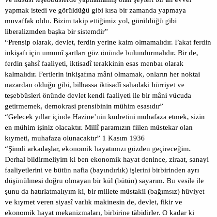
yapmak istedi ve görüldüğü gibi kısa bir zamanda yapmaya
muvaffak oldu. Bizim takip ettiğimiz yol, görüldüğü gibi
liberalizmden başka bir sistemdir”
“Prensip olarak, devlet, ferdin yerine kaim olmamalıdır. Fakat ferdin
inkişafı için umumî şartları göz önünde bulundurmalıdır. Bir de,
ferdin şahsî faaliyeti, iktisadî terakkinin esas menbaı olarak
kalmalıdır. Fertlerin inkişafına mâni olmamak, onların her noktai
nazardan olduğu gibi, bilhassa iktisadî sahadaki hürriyet ve
teşebbüsleri önünde devlet kendi faaliyeti ile bir mâni vücuda
getirmemek, demokrasi prensibinin mühim esasıdır”
“Gelecek yıllar içinde Hazine’nin kudretini muhafaza etmek, sizin
en mühim işiniz olacaktır. Millî paramızın fiilen müstekar olan
kıymeti, muhafaza olunacaktır” 1 Kasım 1936
“Şimdi arkadaşlar, ekonomik hayatımızı gözden geçireceğim.
Derhal bildirmeliyim ki ben ekonomik hayat denince, ziraat, sanayi
faaliyetlerini ve bütün nafia (bayındırlık) işlerini birbirinden ayrı
düşünülmesi doğru olmayan bir kül (bütün) sayarım. Bu vesile ile
şunu da hatırlatmalıyım ki, bir millete müstakil (bağımsız) hüviyet
ve kıymet veren siyasî varlık makinesin de, devlet, fikir ve
ekonomik hayat mekanizmaları, birbirine tâbidirler. O kadar ki