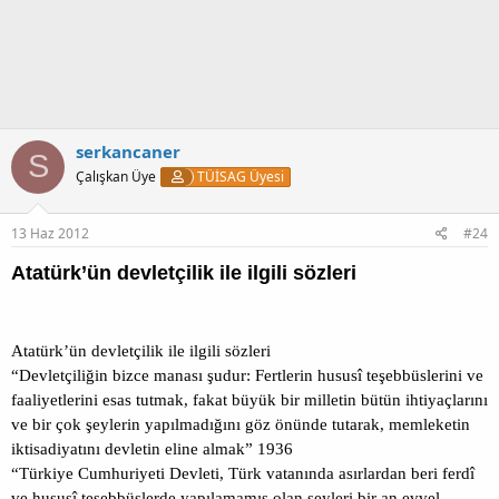
serkancaner
S
Çalışkan Üye
TÜİSAG Üyesi
13 Haz 2012
#24
Atatürk’ün devletçilik ile ilgili sözleri
Atatürk’ün devletçilik ile ilgili sözleri
“Devletçiliğin bizce manası şudur: Fertlerin hususî teşebbüslerini ve
faaliyetlerini esas tutmak, fakat büyük bir milletin bütün ihtiyaçlarını
ve bir çok şeylerin yapılmadığını göz önünde tutarak, memleketin
iktisadiyatını devletin eline almak” 1936
“Türkiye Cumhuriyeti Devleti, Türk vatanında asırlardan beri ferdî
ve hususî teşebbüslerde yapılamamış olan şeyleri bir an evvel