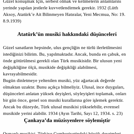
Güzel konuşmak İçin, serbest olmak ve kelimelerin anlamlarını
yerinde yapılan jestlerle kuvvetlendirmek gerekir. 1932 (Lütfı
Aksoy, Atatürk’e Ait Bilinmeyen Hatıralar, Yeni Mecmua, No: 19.
8.9.1939)
Atatürk’ün musiki hakkındaki düşünceleri
Güzel sanatların hepsinde, ulus gençliğin ne türlü ilerletilmesini
istediğinizi bilirim. Bu, yapılmaktadır. Ancak, bunda en çabuk, en
önde götürülmesi gerekli olan Türk musikisidir. Bir ulusun yeni
değişikliğine ölçü, musikide değişikliği alabilmesi,
kavrayabilmesidir.
Bugün dinletmeye yeltenilen musiki, yüz ağartacak değerde
olmaktan uzaktır. Bunu açıkça bilmeliyiz. Ulusal, ince duyguları,
düşünceleri anlatan yüksek deyişleri, söyleyişleri toplamak, onları
bir gün önce, genel son musiki kurallarına göre işlemek gerektir.
Ancak bu düzeyde, Türk ulusal musikisi yükselebilir, evrensel
musikide yerini alabilir. 1934 (Ayın Tarihi, Sayı 12, 1934. s. 23)
Çankaya’da müzisyenlere söylemiştir
Osmanlı musikisi, Türkiye Cumhuriyetindeki büyük devrimleri