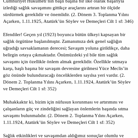
Cumhuriyet Hükümeti’nin başlı başına bir ilke olarak başarıyla
izlediği sağlık savaşımını gittikçe araçlarını artıran bir ölçüde
sürdürmek gereklidir ve önemlidir. (2. Dönem 3. Toplanma Yılını
Açarken, 1.11.1925, Atatürk’ün Söylev ve Demeçleri Cilt 1 sf: 346)
Efendiler! Geçen yıl (1923) boyunca bütün ülkeyi kapsayan bir
sağlık örgütüne başlanılmıştır. Zamanımıza dek genel sağlığın
uğradığı savsaklamanın derecesi; Savaşım yoluna girildikçe, daha
belirgin ortaya çıkmaktadır. Önümüzdeki yıl bile tüm sağlık
savaşımı için özellikle önlem almak gereklidir. Özellikle sıtmaya
karşı, başlı başına bir savaşım devresine girilmesi Yüce Meclis’in
göz önünde bulunduracağı önceliklerden sayılsa yeri vardır. (2.
Dönem 2. Toplanma Yılını Açarken, 1.11.1924, Atatürk’ün Söylev
ve Demeçleri Cilt 1 sf: 352)
Muhakkaktır ki, bizim için nüfusun korunması ve artırımını ve
çalışanların güç ve zindeliğini sağlayan önlemlerin başında sıtma
savaşımı bulunmalıdır. (2. Dönem 2. Toplanma Yılını Açarken,
1.11.1924, Atatürk’ün Söylev ve Demeçleri Cilt 1 sf: 352)
Sağlık etkinlikleri ve savaşımdan aldığımız sonuçlar olumlu ve