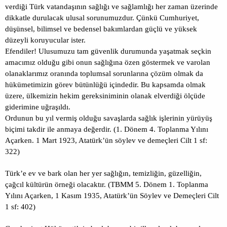
verdiği Türk vatandaşının sağlığı ve sağlamlığı her zaman üzerinde
dikkatle durulacak ulusal sorunumuzdur. Çünkü Cumhuriyet,
düşünsel, bilimsel ve bedensel bakımlardan güçlü ve yüksek
düzeyli koruyucular ister.
Efendiler! Ulusumuzu tam güvenlik durumunda yaşatmak seçkin
amacımız olduğu gibi onun sağlığına özen göstermek ve varolan
olanaklarımız oranında toplumsal sorunlarına çözüm olmak da
hükümetimizin görev bütünlüğü içindedir. Bu kapsamda olmak
üzere, ülkemizin hekim gereksiniminin olanak elverdiği ölçüde
giderimine uğraşıldı.
Ordunun bu yıl vermiş olduğu savaşlarda sağlık işlerinin yürüyüş
biçimi takdir ile anmaya değerdir. (1. Dönem 4. Toplanma Yılını
Açarken. 1 Mart 1923, Atatürk’ün söylev ve demeçleri Cilt 1 sf:
322)
Türk’e ev ve bark olan her yer sağlığın, temizliğin, güzelliğin,
çağcıl kültürün örneği olacaktır. (TBMM 5. Dönem 1. Toplanma
Yılını Açarken, 1 Kasım 1935, Atatürk’ün Söylev ve Demeçleri Cilt
1 sf: 402)