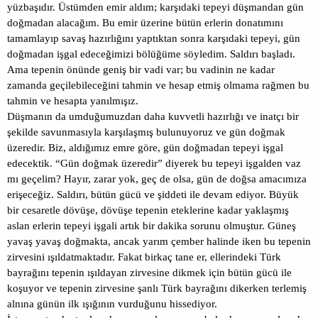
yüzbaşıdır. Üstümden emir aldım; karşıdaki tepeyi düşmandan gün
doğmadan alacağım. Bu emir üzerine bütün erlerin donatımını
tamamlayıp savaş hazırlığını yaptıktan sonra karşıdaki tepeyi, gün
doğmadan işgal edeceğimizi bölüğüme söyledim. Saldırı başladı.
Ama tepenin önünde geniş bir vadi var; bu vadinin ne kadar
zamanda geçilebileceğini tahmin ve hesap etmiş olmama rağmen bu
tahmin ve hesapta yanılmışız.
Düşmanın da umduğumuzdan daha kuvvetli hazırlığı ve inatçı bir
şekilde savunmasıyla karşılaşmış bulunuyoruz ve gün doğmak
üzeredir. Biz, aldığımız emre göre, gün doğmadan tepeyi işgal
edecektik. “Gün doğmak üzeredir” diyerek bu tepeyi işgalden vaz
mı geçelim? Hayır, zarar yok, geç de olsa, gün de doğsa amacımıza
erişeceğiz. Saldırı, bütün gücü ve şiddeti ile devam ediyor. Büyük
bir cesaretle dövüşe, dövüşe tepenin eteklerine kadar yaklaşmış
aslan erlerin tepeyi işgali artık bir dakika sorunu olmuştur. Güneş
yavaş yavaş doğmakta, ancak yarım çember halinde iken bu tepenin
zirvesini ışıldatmaktadır. Fakat birkaç tane er, ellerindeki Türk
bayrağını tepenin ışıldayan zirvesine dikmek için bütün gücü ile
koşuyor ve tepenin zirvesine şanlı Türk bayrağını dikerken terlemiş
alnına günün ilk ışığının vurduğunu hissediyor.