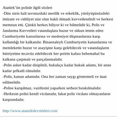
Atatürk’ün polisle ilgili sözleri
-Dün sizin hali tavrınızdaki mertlik ve erkeklik, yürüyüşünüzdeki
intizam ve ciddiyet size olan haklı itimadı kuvvetlendirdi ve herkesi
memnun etti. Çünkü herkes biliyor ki ve bilmelidir ki, Polis ve
Jandarma Kuvvetleri vatandaşlara huzur ve sükun temin eden
Cumhuriyetin kanunlarına ve medeniyet düşmanlarına karşı
kullandığı bir kalkandır. Binaenaleyh Cumhuriyetin kanunlarına ve
memleketin huzur ve asayişine karşı gelebilecek ve vatandaşların
hürriyetine tecavüz edebilecek her şeririn kafası behemahal bu
kalkana çarpmalı ve parçalanmalıdır.
-Polis asker kadar disiplinli, hukukçu kadar hukuk adamı, bir anne
kadar şefkatli olmalıdır.
-Polis, kanun adamıdır. Ona her zaman saygı göstermeli ve itaat
edilmelidir.
-Polise karışılmaz, vazifesini yaparken serbest bırakılmalıdır.
-Herkesin polisi kendi vicdanıdır, fakat polis vicdanı olmayanların
karşısındadır.
http://www.ataturkdevrimleri.com