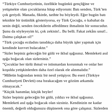
“Türkiye Cumhuriyetinin, özellikle bugünkü gençliğine ve
yetişmekte olan çocuklarına hitap ediyorum: Batı senden, Türk’ten
çok geriydi. Manada, fikirde, tarihte bu böyleydi. Eğer bugün batı
teknikte bir üstünlük gösteriyorsa, ey Türk Çocuğu, o kabahat da
senin değil, senden öncekilerin affedilmez ihmalinin bir sonucudur.
Şunu da söyleyeyim ki, çok zekisin!.. Bu belli. Fakat zekânı unut!..
Daima çalışkan ol!”
“Türk çocuğu ecdadını tanıdıkça daha büyük işler yapmak için
kendinde kuvvet bulacaktır.”
“Sizler hepiniz geleceğin bir gülü ve ikbal ışığısınız. Memleketi asıl
ışığa boğacak olan sizlersiniz.”
“Çocuklar her türlü ihmal ve istismardan korunmalı ve onlar her
koşulda yetişkinlerden daha özel olarak ele alınmalıdır.”
“Milletin bağrından temiz bir nesil yetişiyor. Bu eseri (Türkiye
Cumhuriyeti Devleti) ona bırakacağım ve gözüm arkamda
olmayacak.”
“Küçük hanımlar, küçük beyler!
Sizler hepiniz geleceğin bir gülü, yıldızı ve ikbal ışığısınız.
Memleketi asıl ışığa boğacak olan sizsiniz. Kendinizin ne kadar
önemli, değerli olduğunuzu düşünerek ona göre çalışınız. Sizlerden