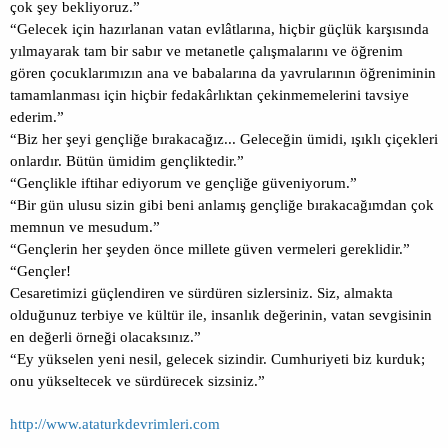
çok şey bekliyoruz.”
“Gelecek için hazırlanan vatan evlâtlarına, hiçbir güçlük karşısında
yılmayarak tam bir sabır ve metanetle çalışmalarını ve öğrenim
gören çocuklarımızın ana ve babalarına da yavrularının öğreniminin
tamamlanması için hiçbir fedakârlıktan çekinmemelerini tavsiye
ederim.”
“Biz her şeyi gençliğe bırakacağız... Geleceğin ümidi, ışıklı çiçekleri
onlardır. Bütün ümidim gençliktedir.”
“Gençlikle iftihar ediyorum ve gençliğe güveniyorum.”
“Bir gün ulusu sizin gibi beni anlamış gençliğe bırakacağımdan çok
memnun ve mesudum.”
“Gençlerin her şeyden önce millete güven vermeleri gereklidir.”
“Gençler!
Cesaretimizi güçlendiren ve sürdüren sizlersiniz. Siz, almakta
olduğunuz terbiye ve kültür ile, insanlık değerinin, vatan sevgisinin
en değerli örneği olacaksınız.”
“Ey yükselen yeni nesil, gelecek sizindir. Cumhuriyeti biz kurduk;
onu yükseltecek ve sürdürecek sizsiniz.”
http://www.ataturkdevrimleri.com