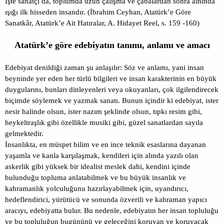
İşte sanatçı da, toplumda uzun çalışma ve çabalardan sonra alnında
ışığı ilk hisseden insandır. (İbrahim Ceyhan, Atatürk’e Göre
Sanatkâr, Atatürk’e Ait Hatıralar, A. Hidayet Reel, s. 159 -160)
Atatürk’e göre edebiyatın tanımı, anlamı ve amacı
Edebiyat denildiği zaman şu anlaşılır: Söz ve anlamı, yani insan
beyninde yer eden her türlü bilgileri ve insan karakterinin en büyük
duygularını, bunları dinleyenleri veya okuyanları, çok ilgilendirecek
biçimde söylemek ve yazmak sanatı. Bunun içindir ki edebiyat, ister
nesir halinde olsun, ister nazım şeklinde olsun, tıpkı resim gibi,
heykeltraşlık gibi özellikle musiki gibi, güzel sanatlardan sayıla
gelmektedir.
İnsanlıkta, en müspet bilim ve en ince teknik esaslarına dayanan
yaşamla ve kanla karşılaşmak, kendileri için alında yazılı olan
askerlik gibi yüksek bir idealist meslek dahi, kendini içinde
bulunduğu topluma anlatabilmek ve bu büyük insanlık ve
kahramanlık yolculuğunu hazırlayabilmek için, uyandırıcı,
hedeflendirici, yürütücü ve sonunda özverili ve kahraman yapıcı
aracıyı, edebiyatta bulur. Bu nedenle, edebiyatın her insan topluluğu
ve bu topluluğun bugününü ve geleceğini koruyan ve koruyacak