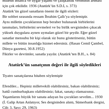
milletin insanca ve uygar yaşamı ve çalışkanlık veriminin artması
için çok etkilidir. 1936 (Atatürk’ün S.D.I, s. 373)
Atatürk’ün güzel sanatların önemi ile ilgili sözleri:
Bir sohbet sırasında ressam İbrahim Çallı’ya söylemiştir.
Aynı milletin çocuklarının hep beraber bulunarak birbirlerini
tanımaları, birbirlerini sevmeleri ve bu birlik sevgisinden çıkacak
yüksek duygulara aynen uymaları güzel bir şeydir. Eğer güzel
sanatlar mensubu bir kişi olarak siz bunu gösterirseniz, bütün
millete ve bütün insanlığa hizmet edersiniz. (Hasan Cemil Çambel,
Dünya gazetesi, 30.8.1952)
Fikirler ve devrimler, sanatla yayılır. (Atatürk’ten B.H., s. 84)
Atatürk’ün sanatçının değeri ile ilgili söyledikleri
Tiyatro sanatçılarına hitaben söylemiştir
Efendiler... Hepiniz milletvekili olabilirsiniz, bakan olabilirsiniz;
hattâ cumhurbaşkanı olabilirsiniz; fakat, sanatçı olamazsınız.
Yaşamlarını büyük bir sanata adayan bu çocukları sevelim... 1930
(İ. Galip Artan Anlatıyor, Ses dergisinden alıntı, Sümerbank dergisi,
Cilt: 3, Sayı: 29, 1963)