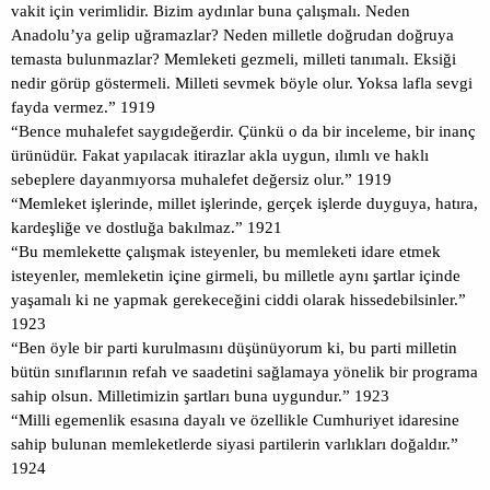
vakit için verimlidir. Bizim aydınlar buna çalışmalı. Neden
Anadolu’ya gelip uğramazlar? Neden milletle doğrudan doğruya
temasta bulunmazlar? Memleketi gezmeli, milleti tanımalı. Eksiği
nedir görüp göstermeli. Milleti sevmek böyle olur. Yoksa lafla sevgi
fayda vermez.” 1919
“Bence muhalefet saygıdeğerdir. Çünkü o da bir inceleme, bir inanç
ürünüdür. Fakat yapılacak itirazlar akla uygun, ılımlı ve haklı
sebeplere dayanmıyorsa muhalefet değersiz olur.” 1919
“Memleket işlerinde, millet işlerinde, gerçek işlerde duyguya, hatıra,
kardeşliğe ve dostluğa bakılmaz.” 1921
“Bu memlekette çalışmak isteyenler, bu memleketi idare etmek
isteyenler, memleketin içine girmeli, bu milletle aynı şartlar içinde
yaşamalı ki ne yapmak gerekeceğini ciddi olarak hissedebilsinler.”
1923
“Ben öyle bir parti kurulmasını düşünüyorum ki, bu parti milletin
bütün sınıflarının refah ve saadetini sağlamaya yönelik bir programa
sahip olsun. Milletimizin şartları buna uygundur.” 1923
“Milli egemenlik esasına dayalı ve özellikle Cumhuriyet idaresine
sahip bulunan memleketlerde siyasi partilerin varlıkları doğaldır.”
1924