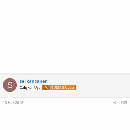
serkancaner
S
Çalışkan Üye
TÜİSAG Üyesi
13 Haz 2012
#25