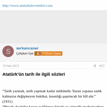
http://www.ataturkdevrimleri.com
serkancaner
S
Çalışkan Üye
TÜİSAG Üyesi
13 Haz 2012
#27
Atatürk’ün tarih ile ilgili sözleri
“Tarih yazmak, tarih yapmak kadar mühimdir. Yazan yapana sadık
kalmazsa değişmeyen hakikat, insanlığı şaşırtacak bir hâl alır.”
(1931)
“Büyük devletler kuran ecdâdımız büyük ve şümullü medeniyetlere