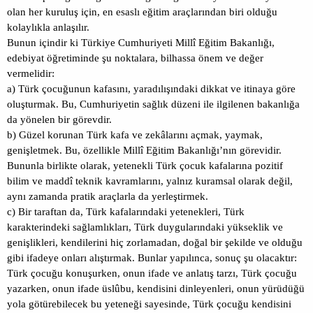
olan her kuruluş için, en esaslı eğitim araçlarından biri olduğu
kolaylıkla anlaşılır.
Bunun içindir ki Türkiye Cumhuriyeti Millî Eğitim Bakanlığı,
edebiyat öğretiminde şu noktalara, bilhassa önem ve değer
vermelidir:
a) Türk çocuğunun kafasını, yaradılışındaki dikkat ve itinaya göre
oluşturmak. Bu, Cumhuriyetin sağlık düzeni ile ilgilenen bakanlığa
da yönelen bir görevdir.
b) Güzel korunan Türk kafa ve zekâlarını açmak, yaymak,
genişletmek. Bu, özellikle Millî Eğitim Bakanlığı’nın görevidir.
Bununla birlikte olarak, yetenekli Türk çocuk kafalarına pozitif
bilim ve maddî teknik kavramlarını, yalnız kuramsal olarak değil,
aynı zamanda pratik araçlarla da yerleştirmek.
c) Bir taraftan da, Türk kafalarındaki yetenekleri, Türk
karakterindeki sağlamlıkları, Türk duygularındaki yükseklik ve
genişlikleri, kendilerini hiç zorlamadan, doğal bir şekilde ve olduğu
gibi ifadeye onları alıştırmak. Bunlar yapılınca, sonuç şu olacaktır:
Türk çocuğu konuşurken, onun ifade ve anlatış tarzı, Türk çocuğu
yazarken, onun ifade üslûbu, kendisini dinleyenleri, onun yürüdüğü
yola götürebilecek bu yeteneği sayesinde, Türk çocuğu kendisini