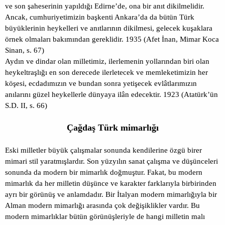
ve son şaheserinin yapıldığı Edirne’de, ona bir anıt dikilmelidir.
Ancak, cumhuriyetimizin başkenti Ankara’da da bütün Türk
büyüklerinin heykelleri ve anıtlarının dikilmesi, gelecek kuşaklara
örnek olmaları bakımından gereklidir. 1935 (Afet İnan, Mimar Koca
Sinan, s. 67)
Aydın ve dindar olan milletimiz, ilerlemenin yollarından biri olan
heykeltraşlığı en son derecede ilerletecek ve memleketimizin her
köşesi, ecdadımızın ve bundan sonra yetişecek evlâtlarımızın
anılarını güzel heykellerle dünyaya ilân edecektir. 1923 (Atatürk’ün
S.D. II, s. 66)
Çağdaş Türk mimarlığı
Eski milletler büyük çalışmalar sonunda kendilerine özgü birer
mimari stil yaratmışlardır. Son yüzyılın sanat çalışma ve düşünceleri
sonunda da modern bir mimarlık doğmuştur. Fakat, bu modern
mimarlık da her milletin düşünce ve karakter farklarıyla birbirinden
ayrı bir görünüş ve anlamdadır. Bir İtalyan modern mimarlığıyla bir
Alman modern mimarlığı arasında çok değişiklikler vardır. Bu
modern mimarlıklar bütün görünüşleriyle de hangi milletin malı