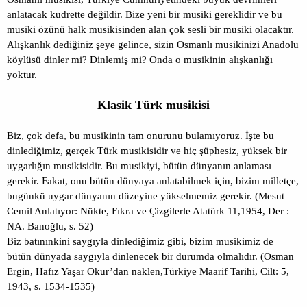
anlatacak kudrette değildir. Bize yeni bir musiki gereklidir ve bu
musiki özünü halk musikisinden alan çok sesli bir musiki olacaktır.
Alışkanlık dediğiniz şeye gelince, sizin Osmanlı musikinizi Anadolu
köylüsü dinler mi? Dinlemiş mi? Onda o musikinin alışkanlığı
yoktur.
Klasik Türk musikisi
Biz, çok defa, bu musikinin tam onurunu bulamıyoruz. İşte bu
dinlediğimiz, gerçek Türk musikisidir ve hiç şüphesiz, yüksek bir
uygarlığın musikisidir. Bu musikiyi, bütün dünyanın anlaması
gerekir. Fakat, onu bütün dünyaya anlatabilmek için, bizim milletçe,
bugünkü uygar dünyanın düzeyine yükselmemiz gerekir. (Mesut
Cemil Anlatıyor: Nükte, Fıkra ve Çizgilerle Atatürk 11,1954, Der :
NA. Banoğlu, s. 52)
Biz batınınkini saygıyla dinlediğimiz gibi, bizim musikimiz de
bütün dünyada saygıyla dinlenecek bir durumda olmalıdır. (Osman
Ergin, Hafız Yaşar Okur’dan naklen,Türkiye Maarif Tarihi, Cilt: 5,
1943, s. 1534-1535)