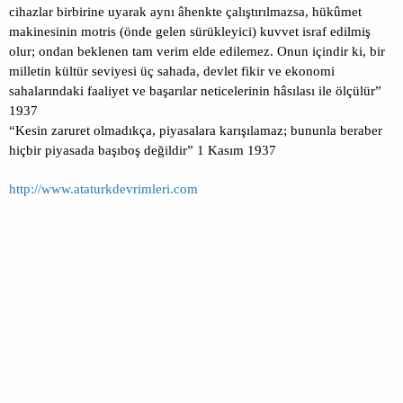
cihazlar birbirine uyarak aynı âhenkte çalıştırılmazsa, hükûmet
makinesinin motris (önde gelen sürükleyici) kuvvet israf edilmiş
olur; ondan beklenen tam verim elde edilemez. Onun içindir ki, bir
milletin kültür seviyesi üç sahada, devlet fikir ve ekonomi
sahalarındaki faaliyet ve başarılar neticelerinin hâsılası ile ölçülür”
1937
“Kesin zaruret olmadıkça, piyasalara karışılamaz; bununla beraber
hiçbir piyasada başıboş değildir” 1 Kasım 1937
http://www.ataturkdevrimleri.com