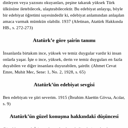
dinleyen veya yazısını okuyanları, peşine takarak yüksek Türk
ülküsüne iletebilecek, ulaştırabilecektir. Bu edebiyat anlayışı, böyle
bir edebiyat öğretimi sayesindedir ki, edebiyat anlamından anlaşılan
amaca varmak mümkün olabilir. 1937 (Afetinan, Atatürk Hakkında
HB., s. 272-273)
Atatürk’e göre şairin tanımı
İnsanlarda birtakım ince, yüksek ve temiz duygular vardır ki insan
onlarla yaşar. İşte o ince, yüksek, derin ve temiz duyguları en fazla
duyabilen ve diğer insanlara duyurabilen, şairdir. (Ahmet Cevat
Emre, Muhit Mec, Sene: 1, No. 2, 1928, s. 65)
Atatürk’ün edebiyat sevgisi
Ben edebiyatı ve şiiri severim. 1915 (İbrahim Alaettin Gövsa, Acılar,
s. 9)
Atatürk’ün güzel konuşma hakkındaki düşüncesi