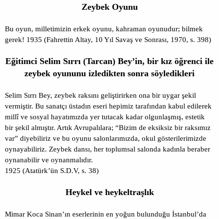
Zeybek Oyunu
Bu oyun, milletimizin erkek oyunu, kahraman oyunudur; bilmek
gerek! 1935 (Fahrettin Altay, 10 Yıl Savaş ve Sonrası, 1970, s. 398)
Eğitimci Selim Sırrı (Tarcan) Bey’in, bir kız öğrenci ile
zeybek oyununu izledikten sonra söyledikleri
Selim Sırrı Bey, zeybek raksını geliştirirken ona bir uygar şekil
vermiştir. Bu sanatçı üstadın eseri hepimiz tarafından kabul edilerek
millî ve sosyal hayatımızda yer tutacak kadar olgunlaşmış, estetik
bir şekil almıştır. Artık Avrupalılara; “Bizim de eksiksiz bir raksımız
var” diyebiliriz ve bu oyunu salonlarımızda, okul gösterilerimizde
oynayabiliriz. Zeybek dansı, her toplumsal salonda kadınla beraber
oynanabilir ve oynanmalıdır.
1925 (Atatürk’ün S.D.V, s. 38)
Heykel ve heykeltraşlık
Mimar Koca Sinan’ın eserlerinin en yoğun bulunduğu İstanbul’da