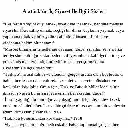
Atatürk’ün İç Siyaset İle İlgili Sözleri
“Her fert istediğini düşünmek, istediğine inanmak, kendine mahsus
siyasi bir fikre sahip olmak, seçtiği bir dinin icaplarını yapmak veya
yapmamak hak ve hürriyetine sahiptir. Kimsenin fikrine ve
vicdanına hakim olunamaz.”
“Müspet bilimlerin temellerine dayanan, güzel sanatları seven, fikir
terbiyesinde olduğu kadar beden terbiyesinde de kabiliyeti artmış ve
yükselmiş olan erdemli, kudretli bir nesil yetiştirmek ana
siyasetimizin açık dileğidir.”
“Türkiye’nin asıl sahibi ve efendisi, gerçek üretici olan köylüdür. O
halde, herkesten daha çok refah, saadet ve servete müstahak ve
layık olan köylüdür. Onun için, Türkiye Büyük Millet Meclisi’nin
iktisadi siyaseti bu asli gayeye erişmek maksadını güder.”
“İnsan yaşadığı, bulunduğu ve çalıştığı muhit içinde, o devri sevk
ve idare edenlerle beraber ve bir görüşte olursa aynı muhit ve devrin
adamı olmaktan çıkamaz.” 1918
“Hakikati konuşmaktan korkmayınız.” 1918
“Siyasi kavgaların çoğu neticesizdir. Fakat toplumsal çalışma her