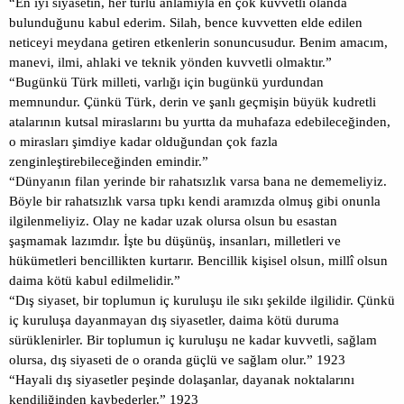
“En iyi siyasetin, her türlü anlamıyla en çok kuvvetli olanda
bulunduğunu kabul ederim. Silah, bence kuvvetten elde edilen
neticeyi meydana getiren etkenlerin sonuncusudur. Benim amacım,
manevi, ilmi, ahlaki ve teknik yönden kuvvetli olmaktır.”
“Bugünkü Türk milleti, varlığı için bugünkü yurdundan
memnundur. Çünkü Türk, derin ve şanlı geçmişin büyük kudretli
atalarının kutsal miraslarını bu yurtta da muhafaza edebileceğinden,
o mirasları şimdiye kadar olduğundan çok fazla
zenginleştirebileceğinden emindir.”
“Dünyanın filan yerinde bir rahatsızlık varsa bana ne dememeliyiz.
Böyle bir rahatsızlık varsa tıpkı kendi aramızda olmuş gibi onunla
ilgilenmeliyiz. Olay ne kadar uzak olursa olsun bu esastan
şaşmamak lazımdır. İşte bu düşünüş, insanları, milletleri ve
hükümetleri bencillikten kurtarır. Bencillik kişisel olsun, millî olsun
daima kötü kabul edilmelidir.”
“Dış siyaset, bir toplumun iç kuruluşu ile sıkı şekilde ilgilidir. Çünkü
iç kuruluşa dayanmayan dış siyasetler, daima kötü duruma
sürüklenirler. Bir toplumun iç kuruluşu ne kadar kuvvetli, sağlam
olursa, dış siyaseti de o oranda güçlü ve sağlam olur.” 1923
“Hayali dış siyasetler peşinde dolaşanlar, dayanak noktalarını
kendiliğinden kaybederler.” 1923