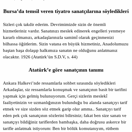
Bursa’da temsil veren tiyatro sanatçılarına söyledikleri
Sizleri çok takdir ederim. Devrimimizde sizin de önemli
hizmetleriniz vardır. Sanatınızı meslek edinerek engelleri yenmeye
kararlı olmanızı, arkadaşlarınızla samimî olarak geçinmenizi
bilhassa öğütlerim. Sizin vatana en büyük hizmetiniz, Anadolumuzu
baştan başa dolaşıp halkımıza sanatın ne olduğunu anlatmanız
olacaktır. 1926 (Atatürk’ün S.D.V, s. 44)
Atatürk’e göre sanatçının tanımı
Ankara Halkevi’nde ressamlarla sohbet sırasında söyledikleri
Arkadaşlar, siz ressamlarla konuşmak ve sanatçının basit bir tarifini
yapmak için gelmiş bulunuyorum. Gerçi sizlerin meslekî
faaliyetinizin ve uzmanlığınızın bulunduğu bu alanda sanatçıyı tarif
etmek ve size sizden söz etmek garip olur amma.. Sanatçıyı tarif
eden pek çok sanatçının sözlerini bilirsiniz; fakat ben size sanatı ve
sanatçıyı bildiğiniz tariflerden bambaşka, daha doğrusu askerce bir
tarifle anlatmak istiyorum: Ben bir bölük komutanıyım, rütbem