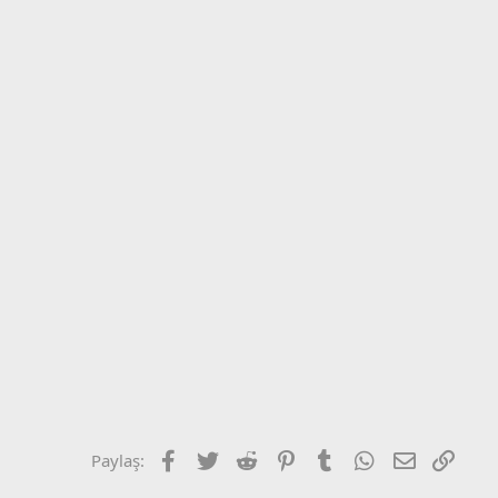
Facebook
Twitter
Reddit
Pinterest
Tumblr
WhatsApp
E-posta
Link
Paylaş: