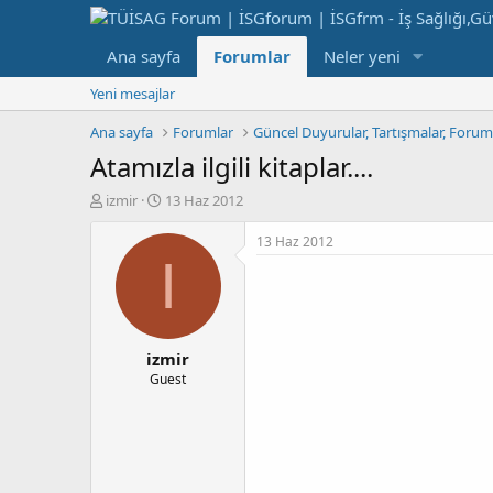
Ana sayfa
Forumlar
Neler yeni
Yeni mesajlar
Ana sayfa
Forumlar
Güncel Duyurular, Tartışmalar, Foru
Atamızla ilgili kitaplar....
K
B
izmir
13 Haz 2012
o
a
n
ş
13 Haz 2012
b
l
I
u
a
y
n
u
g
b
ı
izmir
a
ç
ş
t
Guest
l
a
a
r
t
i
a
h
n
i