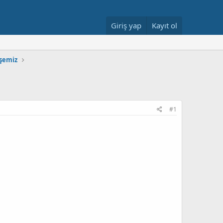
Giriş yap
Kayıt ol
şemiz
#1