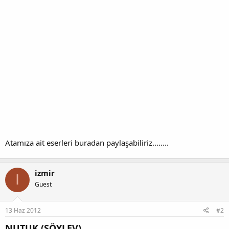
Atamıza ait eserleri buradan paylaşabiliriz........
izmir
I
Guest
13 Haz 2012
#2
NUTUK (SÖYLEV)