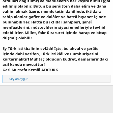
orduları dağıtılmış ve memleketin her köşesi bilfiil işgal
edilmiş olabilir. Bütün bu şerâitten daha elîm ve daha
vahim olmak üzere, memleketin dahilinde, iktidara
sahip olanlar gaflet ve dalâlet ve hattâ hıyanet içinde
bulunabilirler. Hattâ bu iktidar sahipleri, şahsî
menfaatlerini, müstevlîlerin siyasi emelleriyle tevhid
edebilirler. Millet, fakr ü zaruret içinde harap ve bîtap
düşmüş olabilir.
Ey Türk istikbalinin evlâdı! İşte, bu ahval ve şerâit
içinde dahi vazifen, Türk istiklâl ve Cumhuriyetini
kurtarmaktır! Muhtaç olduğun kudret, damarlarındaki
asil kanda mevcuttur!
Gazi Mustafa Kemâl ATATÜRK
T
Seylan Aygün
e
p
k
i
l
e
r
: