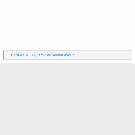
T
Cem AKBULAK
,
izmir
ve
Seylan Aygün
e
p
k
i
l
e
r
: