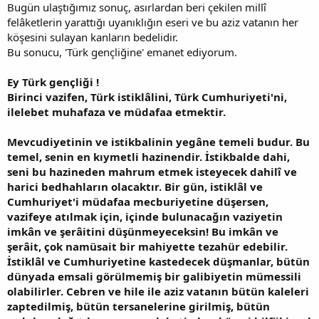
Bugün ulaştığımız sonuç, asırlardan beri çekilen millî
felâketlerin yarattığı uyanıklığın eseri ve bu aziz vatanın her
köşesini sulayan kanların bedelidir.
Bu sonucu, 'Türk gençliğine' emanet ediyorum.
Ey Türk gençliği !
Birinci vazifen, Türk istiklâlini, Türk Cumhuriyeti'ni,
ilelebet muhafaza ve müdafaa etmektir.
Mevcudiyetinin ve istikbalinin yegâne temeli budur. Bu
temel, senin en kıymetli hazinendir. İstikbalde dahi,
seni bu hazineden mahrum etmek isteyecek dahilî ve
harici bedhahların olacaktır. Bir gün, istiklâl ve
Cumhuriyet'i müdafaa mecburiyetine düşersen,
vazifeye atılmak için, içinde bulunacağın vaziyetin
imkân ve şerâitini düşünmeyeceksin! Bu imkân ve
şerâit, çok namüsait bir mahiyette tezahür edebilir.
İstiklâl ve Cumhuriyetine kastedecek düşmanlar, bütün
dünyada emsali görülmemiş bir galibiyetin mümessili
olabilirler. Cebren ve hile ile aziz vatanın bütün kaleleri
zaptedilmiş, bütün tersanelerine girilmiş, bütün