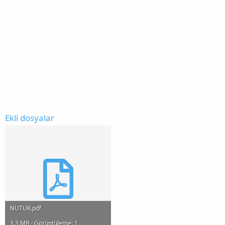
Ekli dosyalar
NUTUK.pdf
3.3 MB · Görüntüleme: 1