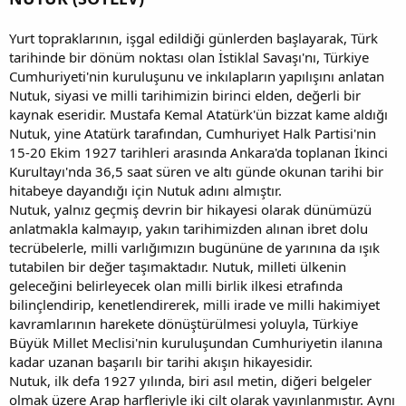
Yurt topraklarının, işgal edildiği günlerden başlayarak, Türk
tarihinde bir dönüm noktası olan İstiklal Savaşı'nı, Türkiye
Cumhuriyeti'nin kuruluşunu ve inkılapların yapılışını anlatan
Nutuk, siyasi ve milli tarihimizin birinci elden, değerli bir
kaynak eseridir. Mustafa Kemal Atatürk'ün bizzat kame aldığı
Nutuk, yine Atatürk tarafından, Cumhuriyet Halk Partisi'nin
15-20 Ekim 1927 tarihleri arasında Ankara'da toplanan İkinci
Kurultayı'nda 36,5 saat süren ve altı günde okunan tarihi bir
hitabeye dayandığı için Nutuk adını almıştır.
Nutuk, yalnız geçmiş devrin bir hikayesi olarak dünümüzü
anlatmakla kalmayıp, yakın tarihimizden alınan ibret dolu
tecrübelerle, milli varlığımızın bugününe de yarınına da ışık
tutabilen bir değer taşımaktadır. Nutuk, milleti ülkenin
geleceğini belirleyecek olan milli birlik ilkesi etrafında
bilinçlendirip, kenetlendirerek, milli irade ve milli hakimiyet
kavramlarının harekete dönüştürülmesi yoluyla, Türkiye
Büyük Millet Meclisi'nin kuruluşundan Cumhuriyetin ilanına
kadar uzanan başarılı bir tarihi akışın hikayesidir.
Nutuk, ilk defa 1927 yılında, biri asıl metin, diğeri belgeler
olmak üzere Arap harfleriyle iki cilt olarak yayınlanmıştır. Aynı