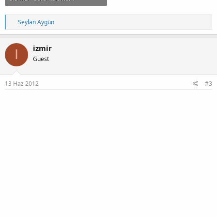
T
Seylan Aygün
e
p
k
izmir
I
i
Guest
l
e
r
:
13 Haz 2012
#3