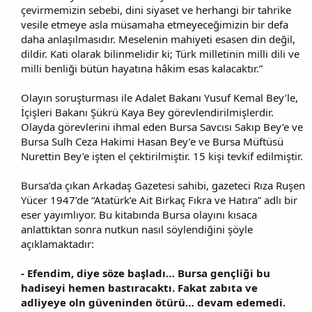
çevirmemizin sebebi, dini siyaset ve herhangi bir tahrike
vesile etmeye asla müsamaha etmeyeceğimizin bir defa
daha anlaşılmasıdır. Meselenin mahiyeti esasen din değil,
dildir. Kati olarak bilinmelidir ki; Türk milletinin milli dili ve
milli benliği bütün hayatına hâkim esas kalacaktır.”
Olayın soruşturması ile Adalet Bakanı Yusuf Kemal Bey’le,
İçişleri Bakanı Şükrü Kaya Bey görevlendirilmişlerdir.
Olayda görevlerini ihmal eden Bursa Savcısı Sakıp Bey’e ve
Bursa Sulh Ceza Hakimi Hasan Bey’e ve Bursa Müftüsü
Nurettin Bey’e işten el çektirilmiştir. 15 kişi tevkif edilmiştir.
Bursa’da çıkan Arkadaş Gazetesi sahibi, gazeteci Rıza Ruşen
Yücer 1947’de “Atatürk’e Ait Birkaç Fıkra ve Hatıra” adlı bir
eser yayımlıyor. Bu kitabında Bursa olayını kısaca
anlattıktan sonra nutkun nasıl söylendiğini şöyle
açıklamaktadır:
- Efendim, diye söze başladı… Bursa gençliği bu
hadiseyi hemen bastıracaktı. Fakat zabıta ve
adliyeye oln güveninden ötürü… devam edemedi.