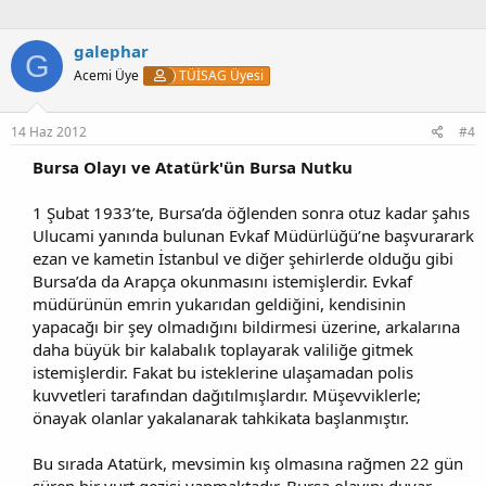
galephar
G
Acemi Üye
TÜİSAG Üyesi
14 Haz 2012
#4
Bursa Olayı ve Atatürk'ün Bursa Nutku
1 Şubat 1933’te, Bursa’da öğlenden sonra otuz kadar şahıs
Ulucami yanında bulunan Evkaf Müdürlüğü’ne başvurarark
ezan ve kametin İstanbul ve diğer şehirlerde olduğu gibi
Bursa’da da Arapça okunmasını istemişlerdir. Evkaf
müdürünün emrin yukarıdan geldiğini, kendisinin
yapacağı bir şey olmadığını bildirmesi üzerine, arkalarına
daha büyük bir kalabalık toplayarak valiliğe gitmek
istemişlerdir. Fakat bu isteklerine ulaşamadan polis
kuvvetleri tarafından dağıtılmışlardır. Müşevviklerle;
önayak olanlar yakalanarak tahkikata başlanmıştır.
Bu sırada Atatürk, mevsimin kış olmasına rağmen 22 gün
süren bir yurt gezisi yapmaktadır. Bursa olayını duyar