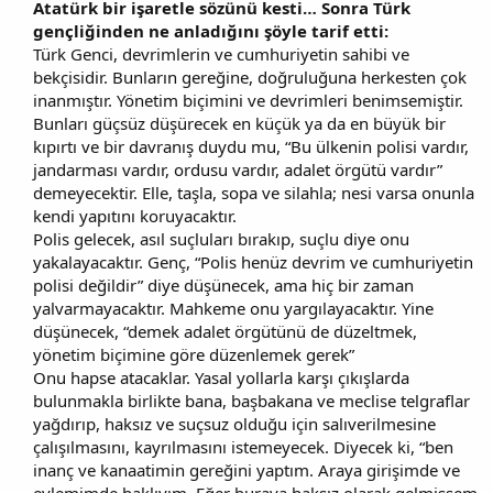
Atatürk bir işaretle sözünü kesti… Sonra Türk
gençliğinden ne anladığını şöyle tarif etti:
Türk Genci, devrimlerin ve cumhuriyetin sahibi ve
bekçisidir. Bunların gereğine, doğruluğuna herkesten çok
inanmıştır. Yönetim biçimini ve devrimleri benimsemiştir.
Bunları güçsüz düşürecek en küçük ya da en büyük bir
kıpırtı ve bir davranış duydu mu, “Bu ülkenin polisi vardır,
jandarması vardır, ordusu vardır, adalet örgütü vardır”
demeyecektir. Elle, taşla, sopa ve silahla; nesi varsa onunla
kendi yapıtını koruyacaktır.
Polis gelecek, asıl suçluları bırakıp, suçlu diye onu
yakalayacaktır. Genç, “Polis henüz devrim ve cumhuriyetin
polisi değildir” diye düşünecek, ama hiç bir zaman
yalvarmayacaktır. Mahkeme onu yargılayacaktır. Yine
düşünecek, “demek adalet örgütünü de düzeltmek,
yönetim biçimine göre düzenlemek gerek”
Onu hapse atacaklar. Yasal yollarla karşı çıkışlarda
bulunmakla birlikte bana, başbakana ve meclise telgraflar
yağdırıp, haksız ve suçsuz olduğu için salıverilmesine
çalışılmasını, kayrılmasını istemeyecek. Diyecek ki, “ben
inanç ve kanaatimin gereğini yaptım. Araya girişimde ve
eylemimde haklıyım. Eğer buraya haksız olarak gelmişsem,