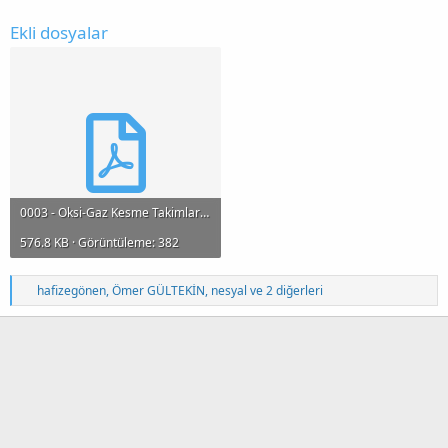
Ekli dosyalar
0003 - Oksi-Gaz Kesme Takimlarinda Gunluk Kontroller.pdf
576.8 KB · Görüntüleme: 382
T
hafizegönen
,
Ömer GÜLTEKİN
,
nesyal
ve 2 diğerleri
e
p
k
i
l
e
r
: