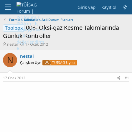
Giriş yap
Kayıt ol
Formlar, Talimatlar, Acil Durum Planları
003- Oksi-gaz Kesme Takımlarında
Toolbox
Günlük Kontroller
K
B
nestai
17 Ocak 2012
o
a
n
ş
nestai
N
b
l
Çalışkan Üye
TÜİSAG Üyesi
u
a
y
n
u
g
17 Ocak 2012
#1
b
ı
a
ç
ş
t
l
a
a
r
t
i
a
h
n
i