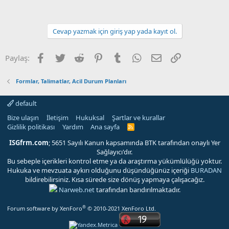
Cevap yazmak için giriş yap yada kayıt ol.
Facebook
Twitter
Reddit
Pinterest
Tumblr
WhatsApp
E-posta
Link
Paylaş:
Formlar, Talimatlar, Acil Durum Planları
default
Bize ulaşın
İletişim
Hukuksal
Şartlar ve kurallar
Gizlilik politikası
Yardım
Ana sayfa
R
S
S
ISGfrm.com
; 5651 Sayılı Kanun kapsamında BTK tarafından onaylı Yer
Sağlayıcı'dır.
Bu sebeple içerikleri kontrol etme ya da araştırma yükümlülüğü yoktur.
Hukuka ve mevzuata aykırı olduğunu düşündüğünüz içeriği
BURADAN
bildirebilirsiniz. Kısa sürede size dönüş yapmaya çalışacağız.
Narweb.net
tarafından barıdırılmaktadır.
®
Forum software by XenForo
© 2010-2021 XenForo Ltd.