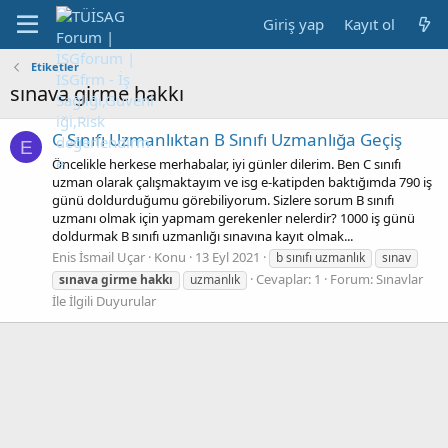
Giriş yap
Kayıt ol
Etiketler
sınava girme hakkı
C Sınıfı Uzmanlıktan B Sınıfı Uzmanlığa Geçiş
E
Öncelikle herkese merhabalar, iyi günler dilerim. Ben C sınıfı
uzman olarak çalışmaktayım ve isg e-katipden baktığımda 790 iş
günü doldurduğumu görebiliyorum. Sizlere sorum B sınıfı
uzmanı olmak için yapmam gerekenler nelerdir? 1000 iş günü
doldurmak B sınıfı uzmanlığı sınavına kayıt olmak...
Enis İsmail Uçar
Konu
13 Eyl 2021
b sınıfı uzmanlık
sınav
Cevaplar: 1
Forum:
Sınavlar
sınava
girme
hakkı
uzmanlık
İle İlgili Duyurular