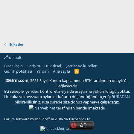
Etiketler
default
Bize ulaşın
İletişim
Hukuksal
Şartlar ve kurallar
Gizlilik politikası
Yardım
Ana sayfa
R
S
S
ISGfrm.com
; 5651 Sayılı Kanun kapsamında BTK tarafından onaylı Yer
Sağlayıcı'dır.
Bu sebeple içerikleri kontrol etme ya da araştırma yükümlülüğü yoktur.
Hukuka ve mevzuata aykırı olduğunu düşündüğünüz içeriği
BURADAN
bildirebilirsiniz. Kısa sürede size dönüş yapmaya çalışacağız.
Narweb.net
tarafından barıdırılmaktadır.
®
Forum software by XenForo
© 2010-2021 XenForo Ltd.