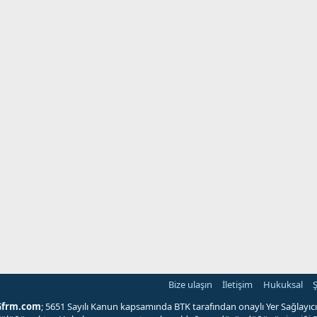
Bize ulaşın
İletişim
Hukuksal
Ş
Gfrm.com
; 5651 Sayılı Kanun kapsamında BTK tarafından onaylı Yer Sağlayıcı'