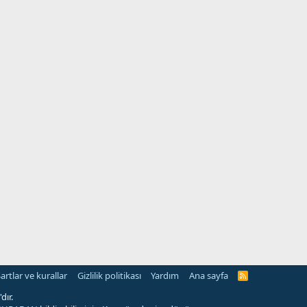
artlar ve kurallar
Gizlilik politikası
Yardım
Ana sayfa
R
S
S
dır.