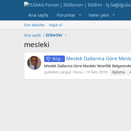
Ana sayfa
Forumlar
Neler yeni
Son aktivite
Kayıt ol
Ana sayfa
Etiketler
mesleki
Meslek Dallarına Göre Mesle
Bilgi :
Meslek Dallarına Göre Mesleki Yeterlilik Belgesind
gultekin cangul
Konu
19 Tem 2018
diploma