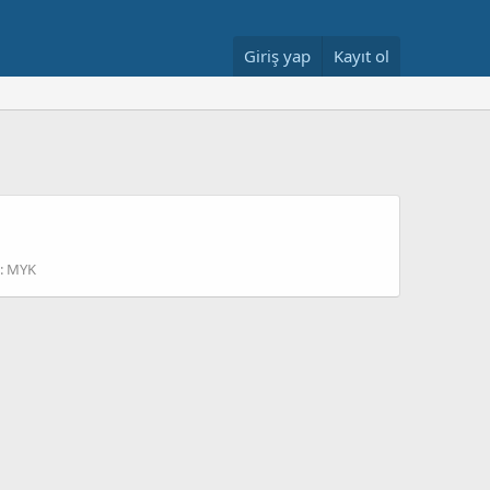
Giriş yap
Kayıt ol
:
MYK