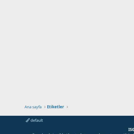
Ana sayfa
Etiketler
default
IS