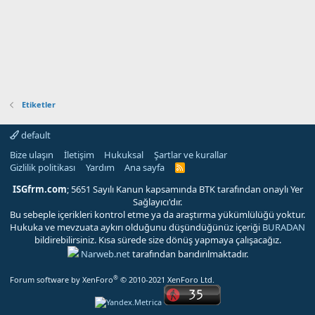
Etiketler
default
Bize ulaşın
İletişim
Hukuksal
Şartlar ve kurallar
Gizlilik politikası
Yardım
Ana sayfa
R
S
S
ISGfrm.com
; 5651 Sayılı Kanun kapsamında BTK tarafından onaylı Yer
Sağlayıcı'dır.
Bu sebeple içerikleri kontrol etme ya da araştırma yükümlülüğü yoktur.
Hukuka ve mevzuata aykırı olduğunu düşündüğünüz içeriği
BURADAN
bildirebilirsiniz. Kısa sürede size dönüş yapmaya çalışacağız.
Narweb.net
tarafından barıdırılmaktadır.
®
Forum software by XenForo
© 2010-2021 XenForo Ltd.