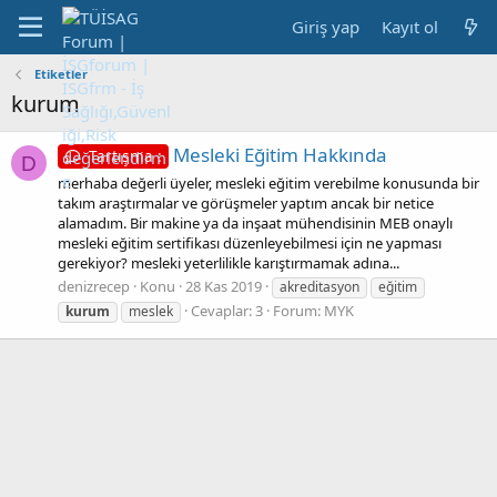
Giriş yap
Kayıt ol
Etiketler
kurum
Mesleki Eğitim Hakkında
Tartışma :
D
merhaba değerli üyeler, mesleki eğitim verebilme konusunda bir
takım araştırmalar ve görüşmeler yaptım ancak bir netice
alamadım. Bir makine ya da inşaat mühendisinin MEB onaylı
mesleki eğitim sertifikası düzenleyebilmesi için ne yapması
gerekiyor? mesleki yeterlilikle karıştırmamak adına...
denizrecep
Konu
28 Kas 2019
akreditasyon
eğitim
Cevaplar: 3
Forum:
MYK
kurum
meslek