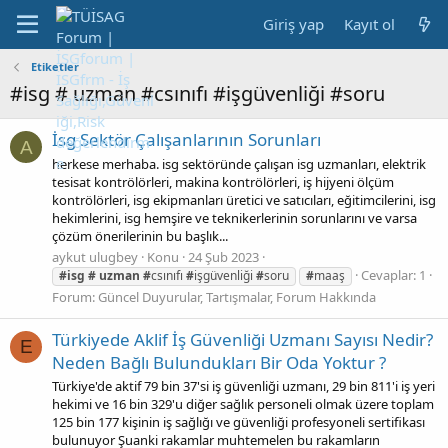
Giriş yap
Kayıt ol
Etiketler
#isg # uzman #csınıfı #işgüvenliği #soru
İsg Sektör Çalışanlarının Sorunları
A
herkese merhaba. isg sektöründe çalışan isg uzmanları, elektrik
tesisat kontrölörleri, makina kontrölörleri, iş hijyeni ölçüm
kontrölörleri, isg ekipmanları üretici ve satıcıları, eğitimcilerini, isg
hekimlerini, isg hemşire ve teknikerlerinin sorunlarını ve varsa
çözüm önerilerinin bu başlık...
aykut ulugbey
Konu
24 Şub 2023
Cevaplar: 1
#isg
#
uzman
#
csınıfı
#
işgüvenliği
#
soru
#
maaş
Forum:
Güncel Duyurular, Tartışmalar, Forum Hakkında
Türkiyede Aklif İş Güvenliği Uzmanı Sayısı Nedir?
E
Neden Bağlı Bulundukları Bir Oda Yoktur ?
Türkiye'de aktif 79 bin 37'si iş güvenliği uzmanı, 29 bin 811'i iş yeri
hekimi ve 16 bin 329'u diğer sağlık personeli olmak üzere toplam
125 bin 177 kişinin iş sağlığı ve güvenliği profesyoneli sertifikası
bulunuyor Şuanki rakamlar muhtemelen bu rakamların