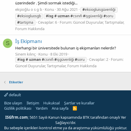
üzerindedir . Şimdi sormak istediği...
ekşioğlu o s g b
Konu
30 Ağu 2021
#
eksiogluisgüvenliği
#
eksiogluosgb
#isg
#
uzman
#
csınıfı
#
işgüvenliği
#
soru
Cevaplar: 6
Forum:
Güncel Duyurular, Tartışmalar,
#
tartışma
Forum Hakkında
İş Ekipmanı
S
Herhangi bir üniversitede bulunan iş ekipmanları nelerdir?
Sinem kılınç
Konu
8 Eki 2019
Cevaplar: 2
Forum:
#isg
#
uzman
#
csınıfı
#
işgüvenliği
#
soru
Güncel Duyurular, Tartışmalar, Forum Hakkında
Etiketler
default
Bize ulaşın
İletişim
Hukuksal
Şartlar ve kurallar
Gizlilik politikası
Yardım
Ana sayfa
R
S
S
ISGfrm.com
; 5651 Sayılı Kanun kapsamında BTK tarafından onaylı Yer
Sağlayıcı'dır.
Bu sebeple içerikleri kontrol etme ya da araştırma yükümlülüğü yoktur.