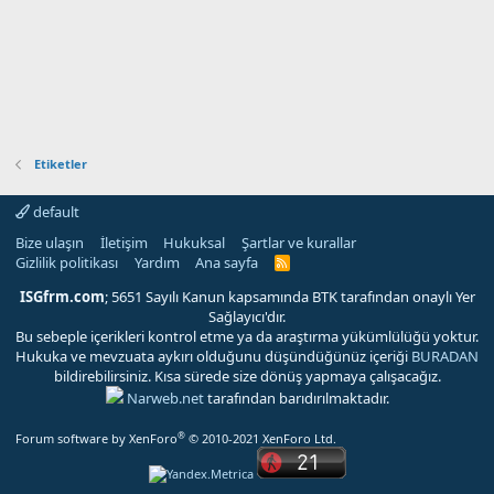
Etiketler
default
Bize ulaşın
İletişim
Hukuksal
Şartlar ve kurallar
Gizlilik politikası
Yardım
Ana sayfa
R
S
S
ISGfrm.com
; 5651 Sayılı Kanun kapsamında BTK tarafından onaylı Yer
Sağlayıcı'dır.
Bu sebeple içerikleri kontrol etme ya da araştırma yükümlülüğü yoktur.
Hukuka ve mevzuata aykırı olduğunu düşündüğünüz içeriği
BURADAN
bildirebilirsiniz. Kısa sürede size dönüş yapmaya çalışacağız.
Narweb.net
tarafından barıdırılmaktadır.
®
Forum software by XenForo
© 2010-2021 XenForo Ltd.