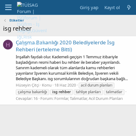
Giriş yap
Kayıt ol
Etiketler
isg rehber
Çalışma Bakanlığı 2020 Belediyelerde İsg
H
Rehberi (erteleme Bitti)
İnşallah faydalı olur. Kademeli geçişin 1 Temmuz itibariyle
başladığının resmi haberi bu rehber ile beraber yayınlandı.
Sanırım kademeli olarak tüm alanlarda kamu rehberleri
yayınlanır İşveren kurumsal kimlik Belediye, İşveren vekili
Belediye Başkanı. isg sorumlularının doğrudan başkana bağlı...
Hüseyin Çitçi
Konu
18 Haz 2020
acil durum planları
çalışma bakanlığı
isg
rehber
tahliye planları
talimatlar
Cevaplar: 16
Forum:
Formlar, Talimatlar, Acil Durum Planları