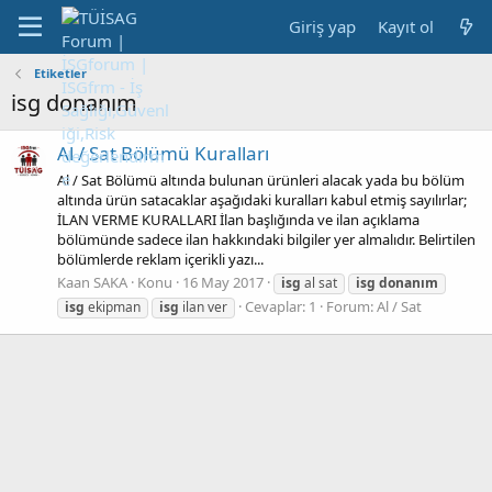
Giriş yap
Kayıt ol
Etiketler
isg donanım
Al / Sat Bölümü Kuralları
Al / Sat Bölümü altında bulunan ürünleri alacak yada bu bölüm
altında ürün satacaklar aşağıdaki kuralları kabul etmiş sayılırlar;
İLAN VERME KURALLARI İlan başlığında ve ilan açıklama
bölümünde sadece ilan hakkındaki bilgiler yer almalıdır. Belirtilen
bölümlerde reklam içerikli yazı...
Kaan SAKA
Konu
16 May 2017
isg
al sat
isg
donanım
Cevaplar: 1
Forum:
Al / Sat
isg
ekipman
isg
ilan ver