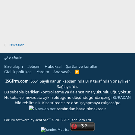
Etiketler
default
Bize ulaşın
İletişim
Hukuksal
Şartlar ve kurallar
Gizlilik politikası
Yardım
Ana sayfa
R
S
S
ISGfrm.com
; 5651 Sayılı Kanun kapsamında BTK tarafından onaylı Yer
Sağlayıcı'dır.
Bu sebeple içerikleri kontrol etme ya da araştırma yükümlülüğü yoktur.
Hukuka ve mevzuata aykırı olduğunu düşündüğünüz içeriği
BURADAN
bildirebilirsiniz. Kısa sürede size dönüş yapmaya çalışacağız.
Narweb.net
tarafından barıdırılmaktadır.
®
Forum software by XenForo
© 2010-2021 XenForo Ltd.