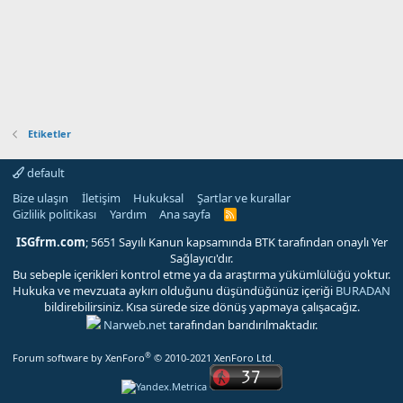
Etiketler
default
Bize ulaşın
İletişim
Hukuksal
Şartlar ve kurallar
Gizlilik politikası
Yardım
Ana sayfa
R
S
S
ISGfrm.com
; 5651 Sayılı Kanun kapsamında BTK tarafından onaylı Yer
Sağlayıcı'dır.
Bu sebeple içerikleri kontrol etme ya da araştırma yükümlülüğü yoktur.
Hukuka ve mevzuata aykırı olduğunu düşündüğünüz içeriği
BURADAN
bildirebilirsiniz. Kısa sürede size dönüş yapmaya çalışacağız.
Narweb.net
tarafından barıdırılmaktadır.
®
Forum software by XenForo
© 2010-2021 XenForo Ltd.