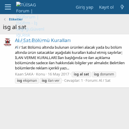
Giriş yap
Kayıt ol
Etiketler
isg al sat
Al / Sat Bölümü Kuralları
Al / Sat Bölümü altında bulunan ürünleri alacak yada bu bölüm
altında ürün satacaklar aşağıdaki kuralları kabul etmiş sayılırlar;
İLAN VERME KURALLARI İlan başlığında ve ilan açıklama
bölümünde sadece ilan hakkındaki bilgiler yer almalıdır. Belirtilen
bölümlerde reklam içerikli yazı...
Kaan SAKA
Konu
16 May 2017
isg
al
sat
isg
donanım
Cevaplar: 1
Forum:
Al / Sat
isg
ekipman
isg
ilan ver