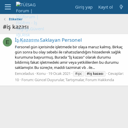
Giriş yap
Kayıt ol
Etiketler
#iş kazası
İş Kazasını Saklayan Personel
E
Personel gün içerisinde işletmede bir olaya maruz kalmış. Birkaç
gün sonra bu olay sebebi ile rahatsızlandığını hissederek sağlık
kurumuna başvurmuş. Burada "İş kazası" olarak durumu
bildirmiş fakat işletmedeki amir veya yetkililerden bu durumu
saklamıştır. Bu süreçte, maddi tazminat vb . ile...
Eenceladus
Konu
19 Ocak 2021
Cevaplar:
#ipc
#iş
kazası
10
Forum:
Güncel Duyurular, Tartışmalar, Forum Hakkında