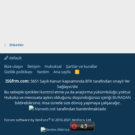
Etiketler
default
Bize ulaşın
İletişim
Hukuksal
Şartlar ve kurallar
Gizlilik politikası
Yardım
Ana sayfa
R
S
S
ISGfrm.com
; 5651 Sayılı Kanun kapsamında BTK tarafından onaylı Yer
Sağlayıcı'dır.
Bu sebeple içerikleri kontrol etme ya da araştırma yükümlülüğü yoktur.
Hukuka ve mevzuata aykırı olduğunu düşündüğünüz içeriği
BURADAN
bildirebilirsiniz. Kısa sürede size dönüş yapmaya çalışacağız.
Narweb.net
tarafından barıdırılmaktadır.
®
Forum software by XenForo
© 2010-2021 XenForo Ltd.