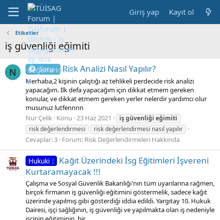
Giriş yap
Kayıt ol
Etiketler
iş güvenliği eğimiti
Risk Analizi Nasıl Yapılır?
Soru :
N
Merhaba,2 kişinin çalıştığı az tehlikeli perdecide risk analizi
yapacağım. İlk defa yapacağım için dikkat etmem gereken
konular, ve dikkat etmem gereken yerler nelerdir yardımcı olur
musunuz lutfennnn
Nur Çelik
Konu
23 Haz 2021
iş
güvenliği
eğimiti
risk değerlendirmesi
risk değerlendirmesi nasıl yapılır
Cevaplar: 3
Forum:
Risk Değerlendirmeleri Hakkında
Kağıt Üzerindeki İsg Eğitimleri İşvereni
Hukuki :
Kurtaramayacak !!!
Çalışma ve Sosyal Güvenlik Bakanlığı'nın tüm uyarılarına rağmen,
birçok firmanın iş güvenliği eğitimini göstermelik, sadece kağıt
üzerinde yapılmış gibi gösterdiği iddia edildi. Yargıtay 10. Hukuk
Dairesi, işçi sağlığının, iş güvenliği ve yapılmakta olan iş nedeniyle
işçinin eğitiminin, bir...