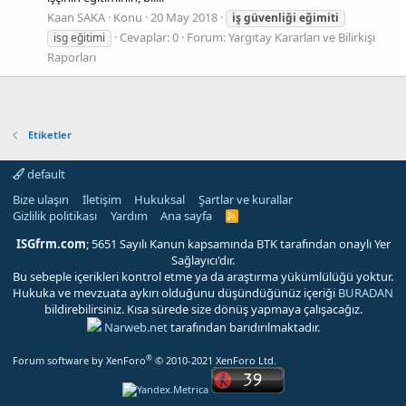
Kaan SAKA
Konu
20 May 2018
iş
güvenliği
eğimiti
Cevaplar: 0
Forum:
Yargıtay Kararları ve Bilirkişi
isg eğitimi
Raporları
Etiketler
default
Bize ulaşın
İletişim
Hukuksal
Şartlar ve kurallar
Gizlilik politikası
Yardım
Ana sayfa
R
S
S
ISGfrm.com
; 5651 Sayılı Kanun kapsamında BTK tarafından onaylı Yer
Sağlayıcı'dır.
Bu sebeple içerikleri kontrol etme ya da araştırma yükümlülüğü yoktur.
Hukuka ve mevzuata aykırı olduğunu düşündüğünüz içeriği
BURADAN
bildirebilirsiniz. Kısa sürede size dönüş yapmaya çalışacağız.
Narweb.net
tarafından barıdırılmaktadır.
®
Forum software by XenForo
© 2010-2021 XenForo Ltd.