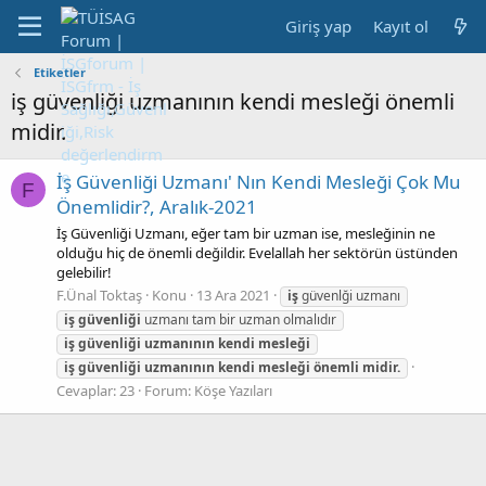
Giriş yap
Kayıt ol
Etiketler
iş güvenliği uzmanının kendi mesleği önemli
midir.
İş Güvenliği Uzmanı' Nın Kendi Mesleği Çok Mu
F
Önemlidir?, Aralık-2021
İş Güvenliği Uzmanı, eğer tam bir uzman ise, mesleğinin ne
olduğu hiç de önemli değildir. Evelallah her sektörün üstünden
gelebilir!
F.Ünal Toktaş
Konu
13 Ara 2021
iş
güvenlği uzmanı
iş
güvenliği
uzmanı tam bir uzman olmalıdır
iş
güvenliği
uzmanının
kendi
mesleği
iş
güvenliği
uzmanının
kendi
mesleği
önemli
midir.
Cevaplar: 23
Forum:
Köşe Yazıları