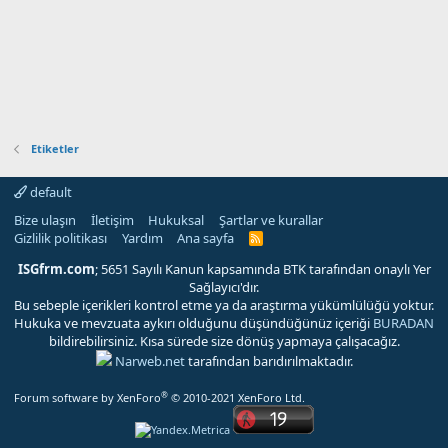
Etiketler
default
Bize ulaşın
İletişim
Hukuksal
Şartlar ve kurallar
Gizlilik politikası
Yardım
Ana sayfa
R
S
S
ISGfrm.com
; 5651 Sayılı Kanun kapsamında BTK tarafından onaylı Yer
Sağlayıcı'dır.
Bu sebeple içerikleri kontrol etme ya da araştırma yükümlülüğü yoktur.
Hukuka ve mevzuata aykırı olduğunu düşündüğünüz içeriği
BURADAN
bildirebilirsiniz. Kısa sürede size dönüş yapmaya çalışacağız.
Narweb.net
tarafından barıdırılmaktadır.
®
Forum software by XenForo
© 2010-2021 XenForo Ltd.