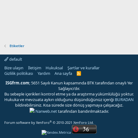
Etiketler
default
Bize ulaşın
İletişim
Hukuksal
Şartlar ve kurallar
Gizlilik politikası
Yardım
Ana sayfa
R
S
S
ISGfrm.com
; 5651 Sayılı Kanun kapsamında BTK tarafından onaylı Yer
Sağlayıcı'dır.
Bu sebeple içerikleri kontrol etme ya da araştırma yükümlülüğü yoktur.
Hukuka ve mevzuata aykırı olduğunu düşündüğünüz içeriği
BURADAN
bildirebilirsiniz. Kısa sürede size dönüş yapmaya çalışacağız.
Narweb.net
tarafından barıdırılmaktadır.
®
Forum software by XenForo
© 2010-2021 XenForo Ltd.