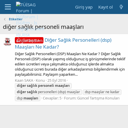
Giriş yap
Kayıt ol
Etiketler
diğer sağlık personeli maaşları
Diğer Sağlık Personelleri (dsp)
Tartışma :
Maaşları Ne Kadar?
Diğer Sağlık Personelleri (DSP) Maaşları Ne Kadar ? Diğer Sağlık
Personeli (DSP) olarak yapmış olduğunuz iş görüşmelerinde teklif
edilen ücretleri veya çalışmakta olduğunuz işlerde almakta
olduğunuz ücreti burada diğer arkadaşlarımızı bilgilendirmek için
paylaşabilirsiniz. Paylaşım yaparken...
Kaan SAKA
Konu
25 Eyl 2016
diğer
sağlık
personeli
maaşları
diğer
sağlık
personelleri (dsp) maaşlar
dsp maaşlar ne kadar
Cevaplar: 5
Forum:
Güncel Tartışma Konuları
dsp
maaşları