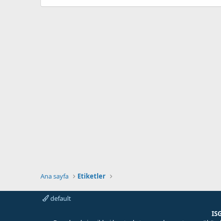
Ana sayfa
Etiketler
default
IS