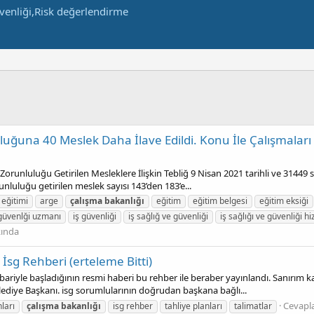
luğuna 40 Meslek Daha İlave Edildi. Konu İle Çalışmaları 
 Zorunluluğu Getirilen Mesleklere İlişkin Tebliğ 9 Nisan 2021 tarihli ve 31449
unluluğu getirilen meslek sayısı 143’den 183’e...
 eğitimi
arge
çalışma
bakanlığı
eğitim
eğitim belgesi
eğitim eksiği
 güvenlği uzmanı
iş güvenliği
iş sağlığ ve güvenliği
iş sağlığı ve güvenliği h
kında
İsg Rehberi (erteleme Bitti)
tibariyle başladığının resmi haberi bu rehber ile beraber yayınlandı. Sanırım
elediye Başkanı. isg sorumlularının doğrudan başkana bağlı...
Cevapla
ları
çalışma
bakanlığı
isg rehber
tahliye planları
talimatlar