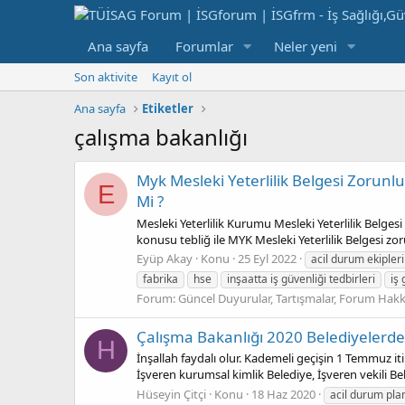
Ana sayfa
Forumlar
Neler yeni
Son aktivite
Kayıt ol
Ana sayfa
Etiketler
çalışma bakanlığı
Myk Mesleki Yeterlilik Belgesi Zorunlu
E
Mi ?
Mesleki Yeterlilik Kurumu Mesleki Yeterlilik Belgesi
konusu tebliğ ile MYK Mesleki Yeterlilik Belgesi zor
Eyüp Akay
Konu
25 Eyl 2022
acil durum ekipleri
fabrika
hse
inşaatta iş güvenliği tedbirleri
iş
Forum:
Güncel Duyurular, Tartışmalar, Forum Hak
Çalışma Bakanlığı 2020 Belediyelerde 
H
İnşallah faydalı olur. Kademeli geçişin 1 Temmuz i
İşveren kurumsal kimlik Belediye, İşveren vekili B
Hüseyin Çitçi
Konu
18 Haz 2020
acil durum plan