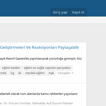
Giriş yap
Kayıt ol
Geliştirmeleri Ve Reaksiyonları Paylaşabilir
 sayılı Resmî Gazete’de yayımlanarak yürürlüğe girmiştir. Söz
eğitim katılım
eğitim ve sağlık raporları periyotları
Cevaplar: 1
izmeti
isg
i̇lo
mesleki eğitim
myk
 kademeli olarak tüm alanlarda kamu rehberleri yayınlanır
r: 16
Forum:
Formlar, Talimatlar, Acil Durum Planları