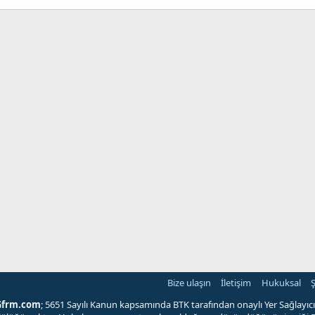
Bize ulaşın
İletişim
Hukuksal
Ş
Gfrm.com
; 5651 Sayılı Kanun kapsamında BTK tarafından onaylı Yer Sağlayıcı'