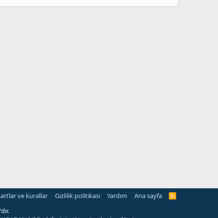
artlar ve kurallar
Gizlilik politikası
Yardım
Ana sayfa
R
S
S
dır.