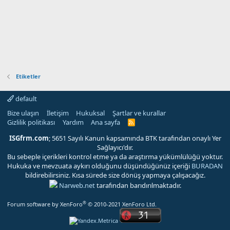
Etiketler
default
Bize ulaşın
İletişim
Hukuksal
Şartlar ve kurallar
Gizlilik politikası
Yardım
Ana sayfa
R
S
S
ISGfrm.com
; 5651 Sayılı Kanun kapsamında BTK tarafından onaylı Yer
Sağlayıcı'dır.
Bu sebeple içerikleri kontrol etme ya da araştırma yükümlülüğü yoktur.
Hukuka ve mevzuata aykırı olduğunu düşündüğünüz içeriği
BURADAN
bildirebilirsiniz. Kısa sürede size dönüş yapmaya çalışacağız.
Narweb.net
tarafından barıdırılmaktadır.
®
Forum software by XenForo
© 2010-2021 XenForo Ltd.