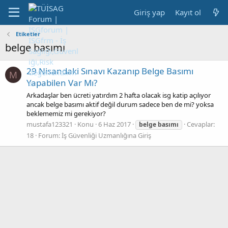
Giriş yap
Kayıt ol
Etiketler
belge basımı
29 Nisandaki Sınavı Kazanıp Belge Basımı
M
Yapabilen Var Mı?
Arkadaşlar ben ücreti yatırdım 2 hafta olacak isg katip açılıyor
ancak belge basımı aktif değil durum sadece ben de mi? yoksa
beklememiz mi gerekiyor?
mustafa123321
Konu
6 Haz 2017
Cevaplar:
belge
basımı
18
Forum:
İş Güvenliği Uzmanlığına Giriş