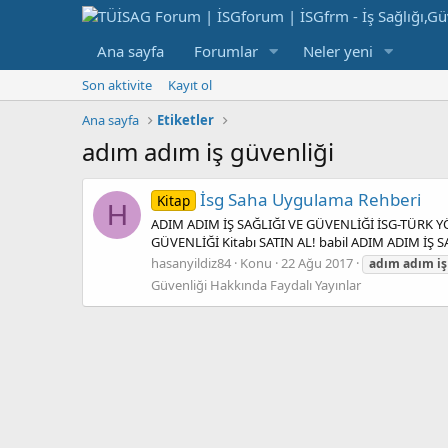
Ana sayfa
Forumlar
Neler yeni
Son aktivite
Kayıt ol
Ana sayfa
Etiketler
adım adım iş güvenliği
İsg Saha Uygulama Rehberi
Kitap
H
ADIM ADIM İŞ SAĞLIĞI VE GÜVENLİĞİ İSG-TÜRK Y
GÜVENLİĞİ Kitabı SATIN AL! babil ADIM ADIM İŞ S
hasanyildiz84
Konu
22 Ağu 2017
adım
adım
iş
Güvenliği Hakkında Faydalı Yayınlar