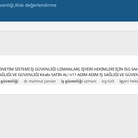
ÖNETİM SİSTEMİ İŞ GÜVENLİĞİ UZMANLARI, İŞYERİ HEKİMLERİ İÇİN İSG S
AĞLIĞI VE GÜVENLİĞİ Kitabı SATIN AL! n11 ADIM ADIM İŞ SAĞLIĞI VE GÜVENL
güvenliği
dr. mahmut yaman
iş
güvenliği
uzmanı
isg türk
iş
yeri heki