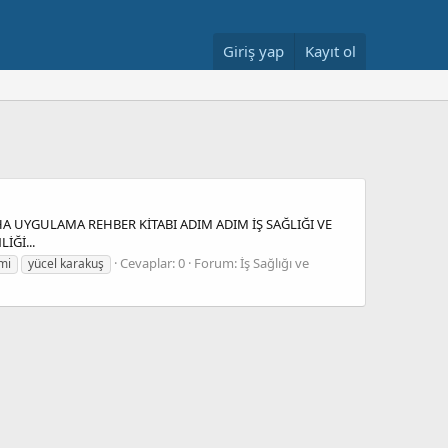
Giriş yap
Kayıt ol
AHA UYGULAMA REHBER KİTABI ADIM ADIM İŞ SAĞLIĞI VE
İĞİ...
Cevaplar: 0
Forum:
İş Sağlığı ve
mi
yücel karakuş