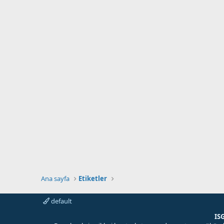
Ana sayfa
Etiketler
default
IS