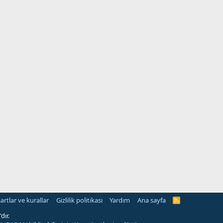
artlar ve kurallar
Gizlilik politikası
Yardım
Ana sayfa
R
S
S
dır.