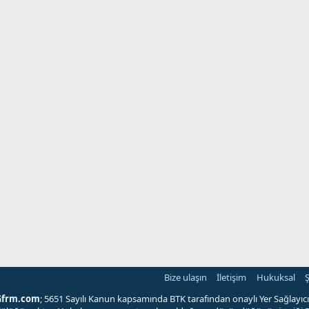
Bize ulaşın
İletişim
Hukuksal
Ş
Gfrm.com
; 5651 Sayılı Kanun kapsamında BTK tarafından onaylı Yer Sağlayıcı'