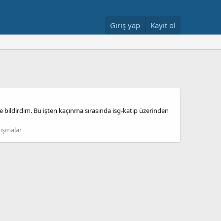
Giriş yap
Kayıt ol
ildirdim. Bu işten kaçınma sırasında isg-katip üzerinden
tışmalar