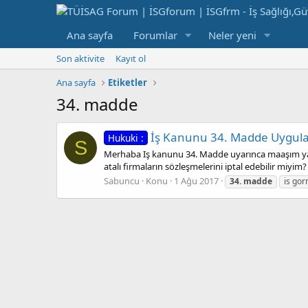
Ana sayfa
Forumlar
Neler yeni
Son aktivite
Kayıt ol
Ana sayfa
Etiketler
34. madde
İş Kanunu 34. Madde Uygul
Hukuki :
S
Merhaba Iş kanunu 34. Madde uyarınca maaşım yat
atalı firmaların sözleşmelerini iptal edebilir miy
Sabuncu
Konu
1 Ağu 2017
34.
madde
is go