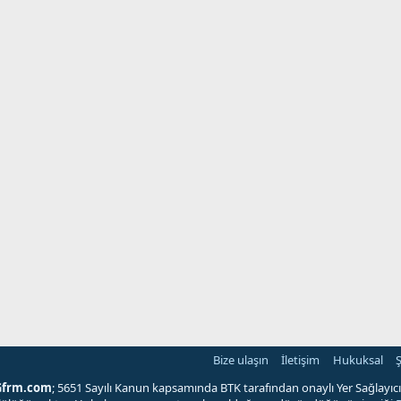
Bize ulaşın
İletişim
Hukuksal
Ş
Gfrm.com
; 5651 Sayılı Kanun kapsamında BTK tarafından onaylı Yer Sağlayıcı'