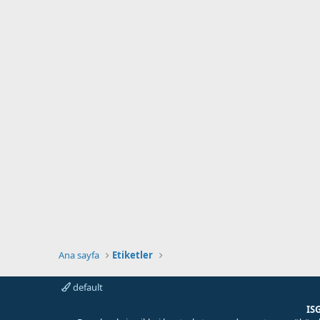
Ana sayfa
Etiketler
default
IS