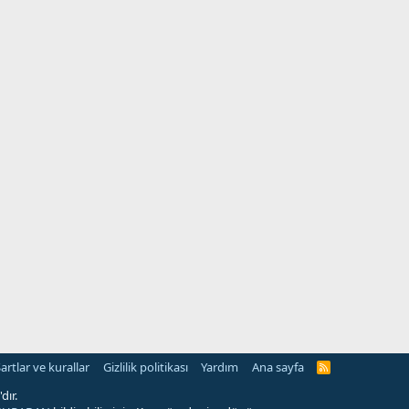
artlar ve kurallar
Gizlilik politikası
Yardım
Ana sayfa
R
S
S
dır.