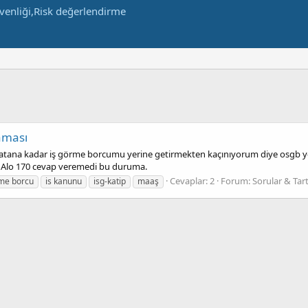
aması
ana kadar iş görme borcumu yerine getirmekten kaçınıyorum diye osgb ye b
im? Alo 170 cevap veremedi bu duruma.
Cevaplar: 2
Forum:
Sorular & Tar
rme borcu
is kanunu
isg-katip
maaş