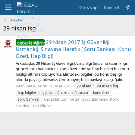
Giriş yap
Kayıt ol
Etiketler
29 nisan isg
29 Nisan 2017 İş Güvenliği
Soru Bankası
Uzmanlığı Sınavına Hazırlık ( Soru Bankası, Konu
Özeti, Hap Bilgi)
Arkadaşlar, 29 Nisan İş Güvenliği Uzmanlığı Sınavına hazırlık için
güncel soru bankalarını, konu özetlerini ve hap bilgileri bu konu
başlığı altında topluyoruz. Elinizdeki bilgileri bu konu başlığı
altında paylaşabilirsiniz. Unutmayın, bilgi paylaştıkça çoğalır.
Kaan SAKA
Konu
13 Mar 2017
29
nisan
29
nisan
isg
hap bilgiler
iş güvenliği uzmanlığı sınavı
konu özeti
Cevaplar: 20
Forum:
Soru Bankaları, Konu
soru bankası
Özetleri, Hap Bilgiler