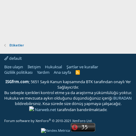
Etiketler
default
Bize ulaşın
İletişim
Hukuksal
Şartlar ve kurallar
Gizlilik politikası
Yardım
Ana sayfa
R
S
S
ISGfrm.com
; 5651 Sayılı Kanun kapsamında BTK tarafından onaylı Yer
Sağlayıcı'dır.
Bu sebeple içerikleri kontrol etme ya da araştırma yükümlülüğü yoktur.
Hukuka ve mevzuata aykırı olduğunu düşündüğünüz içeriği
BURADAN
bildirebilirsiniz. Kısa sürede size dönüş yapmaya çalışacağız.
Narweb.net
tarafından barıdırılmaktadır.
®
Forum software by XenForo
© 2010-2021 XenForo Ltd.