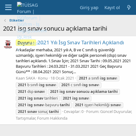
Giriş yap
Kayıt ol
Etiketler
2021 isg sınav sonucu açıklama tarihi
2021 Yılı İsg Sınav Tarihleri Açıklandı
Duyuru :
Arkadaşlar merhaba, 2021 yılı A, B ve C sınıfı iş güvenliği
uzmanlığı, işyeri hekimliği ve diğer sağlık personeli (dsp) sınav
tarihleri açıklandı. 1.Sınav İçin; 2021 Sınav Tarihi : 09.05.2021 2021
Başvuru Tarihleri : 24.03.2021 - 31.03.2021 2021 Geç Başvuru
Günü** : 08.04.2021 2021 Sonuç...
Kaan SAKA
Konu
18 Ocak 2021
2021
a sınıfı
isg
sınav
ı
2021
b sınıfı
isg
sınav
ı
2021
c sınıfı
isg
sınav
ı
2021
dsp
sınav
ı
2021
isg
sınav
sonucu
açıklama
tarihi
2021
isg
sınav
tarihleri
2021
isg
sınav
ı
2021
isg
sınav
ı başvuru
tarihi
2021
işyeri hekimliği
sınav
ı
Cevaplar: 0
Forum:
Güncel Duyurular,
2021
sınav
sonuç
tarihi
Tartışmalar, Forum Hakkında