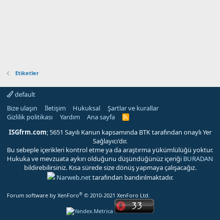
Etiketler
default
Bize ulaşın
İletişim
Hukuksal
Şartlar ve kurallar
Gizlilik politikası
Yardım
Ana sayfa
R
S
S
ISGfrm.com
; 5651 Sayılı Kanun kapsamında BTK tarafından onaylı Yer
Sağlayıcı'dır.
Bu sebeple içerikleri kontrol etme ya da araştırma yükümlülüğü yoktur.
Hukuka ve mevzuata aykırı olduğunu düşündüğünüz içeriği
BURADAN
bildirebilirsiniz. Kısa sürede size dönüş yapmaya çalışacağız.
Narweb.net
tarafından barıdırılmaktadır.
®
Forum software by XenForo
© 2010-2021 XenForo Ltd.