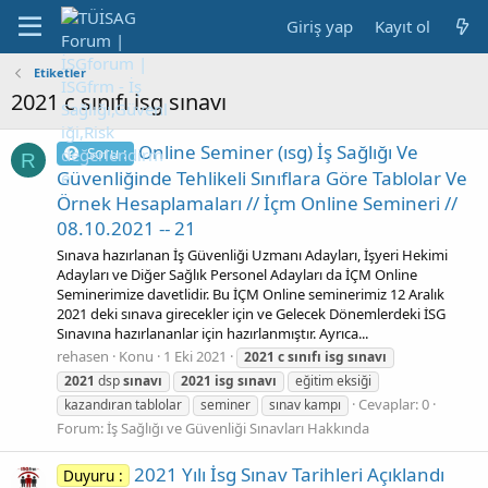
Giriş yap
Kayıt ol
Etiketler
2021 c sınıfı isg sınavı
Online Seminer (ısg) İş Sağlığı Ve
Soru :
R
Güvenliğinde Tehlikeli Sınıflara Göre Tablolar Ve
Örnek Hesaplamaları // İçm Online Semineri //
08.10.2021 -- 21
Sınava hazırlanan İş Güvenliği Uzmanı Adayları, İşyeri Hekimi
Adayları ve Diğer Sağlık Personel Adayları da İÇM Online
Seminerimize davetlidir. Bu İÇM Online seminerimiz 12 Aralık
2021 deki sınava girecekler için ve Gelecek Dönemlerdeki İSG
Sınavına hazırlananlar için hazırlanmıştır. Ayrıca...
rehasen
Konu
1 Eki 2021
2021
c
sınıfı
isg
sınavı
2021
dsp
sınavı
2021
isg
sınavı
eğitim eksiği
Cevaplar: 0
kazandıran tablolar
seminer
sınav kampı
Forum:
İş Sağlığı ve Güvenliği Sınavları Hakkında
2021 Yılı İsg Sınav Tarihleri Açıklandı
Duyuru :