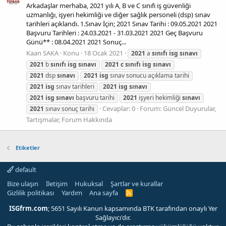
Arkadaşlar merhaba, 2021 yılı A, B ve C sınıfı iş güvenliği
uzmanlığı, işyeri hekimliği ve diğer sağlık personeli (dsp) sınav
tarihleri açıklandı. 1.Sınav İçin; 2021 Sınav Tarihi : 09.05.2021 2021
Başvuru Tarihleri : 24.03.2021 - 31.03.2021 2021 Geç Başvuru
Günü** : 08.04.2021 2021 Sonuç...
Kaan SAKA
Konu
18 Ocak 2021
2021
a
sınıfı
isg
sınavı
2021
b
sınıfı
isg
sınavı
2021
c
sınıfı
isg
sınavı
2021
dsp
sınavı
2021
isg
sınav sonucu açıklama tarihi
2021
isg
sınav tarihleri
2021
isg
sınavı
2021
isg
sınavı
başvuru tarihi
2021
işyeri hekimliği
sınavı
Cevaplar: 0
Forum:
Güncel Duyurular,
2021
sınav sonuç tarihi
Tartışmalar, Forum Hakkında
Etiketler
default
Bize ulaşın
İletişim
Hukuksal
Şartlar ve kurallar
Gizlilik politikası
Yardım
Ana sayfa
R
S
S
ISGfrm.com
; 5651 Sayılı Kanun kapsamında BTK tarafından onaylı Yer
Sağlayıcı'dır.