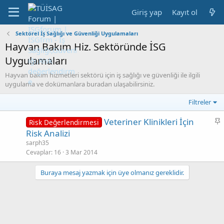
Giriş yap
Kayıt ol
Sektörel İş Sağlığı ve Güvenliği Uygulamaları
Hayvan Bakım Hiz. Sektöründe İSG
Uygulamaları
Hayvan bakım hizmetleri sektörü için iş sağlığı ve güvenliği ile ilgili
uygulama ve dokümanlara buradan ulaşabilirsiniz.
Filtreler
S
Veteriner Klinikleri İçin
Risk Değerlendirmesi
a
Risk Analizi
b
sarph35
i
Cevaplar
16
3 Mar 2014
t
Buraya mesaj yazmak için üye olmanız gereklidir.