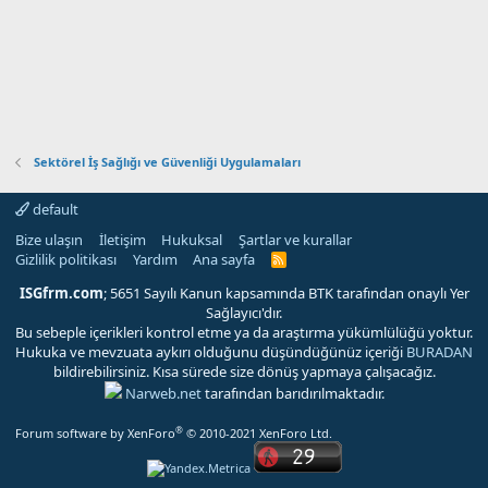
Sektörel İş Sağlığı ve Güvenliği Uygulamaları
default
Bize ulaşın
İletişim
Hukuksal
Şartlar ve kurallar
Gizlilik politikası
Yardım
Ana sayfa
R
S
S
ISGfrm.com
; 5651 Sayılı Kanun kapsamında BTK tarafından onaylı Yer
Sağlayıcı'dır.
Bu sebeple içerikleri kontrol etme ya da araştırma yükümlülüğü yoktur.
Hukuka ve mevzuata aykırı olduğunu düşündüğünüz içeriği
BURADAN
bildirebilirsiniz. Kısa sürede size dönüş yapmaya çalışacağız.
Narweb.net
tarafından barıdırılmaktadır.
®
Forum software by XenForo
© 2010-2021 XenForo Ltd.