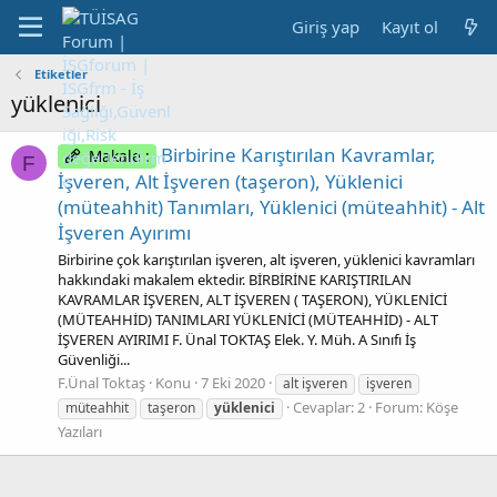
Giriş yap
Kayıt ol
Etiketler
yüklenici
Birbirine Karıştırılan Kavramlar,
Makale :
F
İşveren, Alt İşveren (taşeron), Yüklenici
(müteahhit) Tanımları, Yüklenici (müteahhit) - Alt
İşveren Ayırımı
Birbirine çok karıştırılan işveren, alt işveren, yüklenici kavramları
hakkındaki makalem ektedir. BİRBİRİNE KARIŞTIRILAN
KAVRAMLAR İŞVEREN, ALT İŞVEREN ( TAŞERON), YÜKLENİCİ
(MÜTEAHHİD) TANIMLARI YÜKLENİCİ (MÜTEAHHİD) - ALT
İŞVEREN AYIRIMI F. Ünal TOKTAŞ Elek. Y. Müh. A Sınıfı İş
Güvenliği...
F.Ünal Toktaş
Konu
7 Eki 2020
alt işveren
işveren
Cevaplar: 2
Forum:
Köşe
müteahhit
taşeron
yüklenici
Yazıları