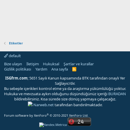
Etiketler
default
Bize ulaşın
İletişim
Hukuksal
Şartlar ve kurallar
Gizlilik politikası
Yardım
Ana sayfa
R
S
S
ISGfrm.com
; 5651 Sayılı Kanun kapsamında BTK tarafından onaylı Yer
Sağlayıcı'dır.
Bu sebeple içerikleri kontrol etme ya da araştırma yükümlülüğü yoktur.
Hukuka ve mevzuata aykırı olduğunu düşündüğünüz içeriği
BURADAN
bildirebilirsiniz. Kısa sürede size dönüş yapmaya çalışacağız.
Narweb.net
tarafından barıdırılmaktadır.
®
Forum software by XenForo
© 2010-2021 XenForo Ltd.