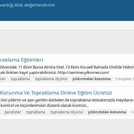
raklama Eğitimleri
ilverside, 11 Ekim Bursa Almira Otel, 13 Ekim Kocaeli Ramada Otel'de Yıld
ki linkten kayıt yaptırabilirsiniz. http://seminer.yilkomer.com/
Cevaplar: 
oner
topraklama
topraklama ölçümü
yıldırımdan
korunma
n Korunma Ve Topraklama Online Eğitim Ücretsiz
 biri yıldırım ve aşırı gerilim darbeleri ile topraklama tesisatımızda meydana
is kontrol ve ölçümlerimizin düzenli olarak kontrol...
C
paratoner
topraklama
topraklama ölçümü
yıldırımdan
korunma