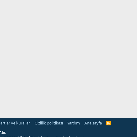
artlar ve kurallar
Gizlilik politikası
Yardım
Ana sayfa
R
S
S
dır.