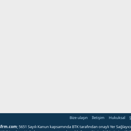
Bize ulaşın
İletişim
Hukuksal
Ş
Gfrm.com
; 5651 Sayılı Kanun kapsamında BTK tarafından onaylı Yer Sağlayıcı'