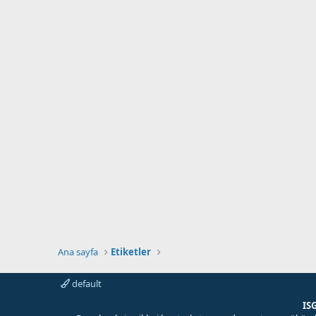
Ana sayfa
Etiketler
default
IS