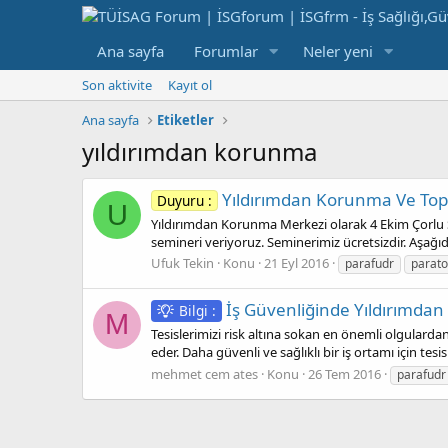
Ana sayfa
Forumlar
Neler yeni
Son aktivite
Kayıt ol
Ana sayfa
Etiketler
yıldırımdan korunma
Yıldırımdan Korunma Ve Top
Duyuru :
U
Yıldırımdan Korunma Merkezi olarak 4 Ekim Çorlu S
semineri veriyoruz. Seminerimiz ücretsizdir. Aşağıda
Ufuk Tekin
Konu
21 Eyl 2016
parafudr
parat
İş Güvenliğinde Yıldırımda
Bilgi :
M
Tesislerimizi risk altına sokan en önemli olgulardan
eder. Daha güvenli ve sağlıklı bir iş ortamı için tes
mehmet cem ates
Konu
26 Tem 2016
parafudr