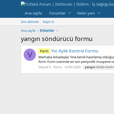
Ana sayfa
Forumlar
Neler yeni
Son aktivite
Kayıt ol
Ana sayfa
Etiketler
yangın söndürücü formu
Ysc Aylık Kontrol Formu
Form
V
Merhaba Arkadaşlar. Yine kendi hazırlamış olduğum 
form. Form üzerinde en son periyodik muayene ve 
Veysel V.
Konu
14 Eki 2020
yangın
dolabı kontr