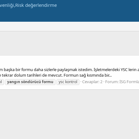
başka bir formu daha sizlerle paylaşmak istedim. İşletmelerdeki YSC lerin ayl
tekrar dolum tarihleri de mevcut. Formun sağ kısmında bir...
Cevaplar: 2
Forum:
İSG Formla
ol
yangın
söndürücü
formu
ysc kontrol