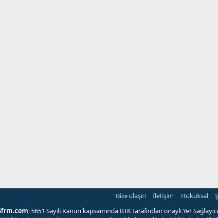
Bize ulaşın
İletişim
Hukuksal
Ş
Gfrm.com
; 5651 Sayılı Kanun kapsamında BTK tarafından onaylı Yer Sağlayıcı'