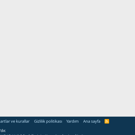
artlar ve kurallar
Gizlilik politikası
Yardım
Ana sayfa
R
S
S
dır.