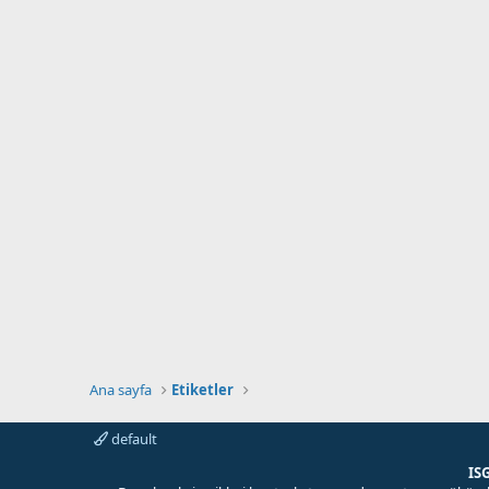
Ana sayfa
Etiketler
default
IS