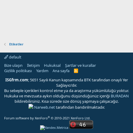
Etiketler
default
Bize ulaşın
İletişim
Hukuksal
Şartlar ve kurallar
Gizlilik politikası
Yardım
Ana sayfa
R
S
S
ISGfrm.com
; 5651 Sayılı Kanun kapsamında BTK tarafından onaylı Yer
Sağlayıcı'dır.
Bu sebeple içerikleri kontrol etme ya da araştırma yükümlülüğü yoktur.
Hukuka ve mevzuata aykırı olduğunu düşündüğünüz içeriği
BURADAN
bildirebilirsiniz. Kısa sürede size dönüş yapmaya çalışacağız.
Narweb.net
tarafından barıdırılmaktadır.
®
Forum software by XenForo
© 2010-2021 XenForo Ltd.