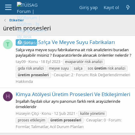
Giriş yap
Kayıt ol
Etiketler
üretim prosesleri
Salça Ve Meyve Suyu Fabrikaları
Soru :
T
Salça veya meyve suyu fabrikalarına ait risk analizlerini buradan
paylaşabilir misiniz ? Evaparatörlerde alınacak önlemler nelerdir ?
tay09
Konu
18 Eyl 2023
evaparatör risk analizi
gıda risk analizi
meyve suyu
salça
sos
üretim
risk analizi
Cevaplar: 2
Forum:
Risk Değerlendirmeleri
üretim
prosesleri
Hakkında
Kimya Atölyesi Üretim Prosesleri Ve Etkileşimleri
H
İnşallah faydalı olur aynı panonun farklı renk arayüzlerinde
örnekleridir
Hüseyin Çitçi
Konu
12 Şub 2021
kalite yönetimi
Cevaplar: 0
Forum:
proses etkileşim
üretim
prosesleri
Formlar, Talimatlar, Acil Durum Planları